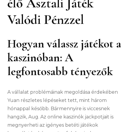
élő Asztali Játék
Valódi Pénzzel
Hogyan válassz játékot a
kaszinóban: A
legfontosabb tényezők
A vállalat problémáinak megoldása érdekében
Yuan részletes lépéseket tett, mint három
hónappal később. Bármennyire is viccesnek
hangzik, Aug. Az online kaszinók jackpotjait is
megnyerheti az igényes betéti játékok