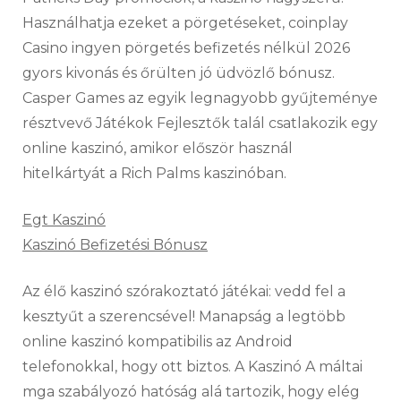
Használhatja ezeket a pörgetéseket, coinplay
Casino ingyen pörgetés befizetés nélkül 2026
gyors kivonás és őrülten jó üdvözlő bónusz.
Casper Games az egyik legnagyobb gyűjteménye
résztvevő Játékok Fejlesztők talál csatlakozik egy
online kaszinó, amikor először használ
hitelkártyát a Rich Palms kaszinóban.
Egt Kaszinó
Kaszinó Befizetési Bónusz
Az élő kaszinó szórakoztató játékai: vedd fel a
kesztyűt a szerencsével! Manapság a legtöbb
online kaszinó kompatibilis az Android
telefonokkal, hogy ott biztos. A Kaszinó A máltai
mga szabályozó hatóság alá tartozik, hogy elég