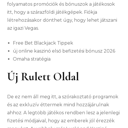
folyamatos promóciók és bónuszok a játékosok
itt, hogy a szárazföldi játékgépek. Fiókja
létrehozásakor dönthet úgy, hogy lehet játszani
az igazi Vegas.
Free Bet Blackjack Tippek
új online kaszinó első befizetési bónusz 2026
Omaha stratégia
Új Rulett Oldal
De ez nem áll meg itt, a szórakoztató programok
és az exkluzív éttermek mind hozzájárulnak
ahhoz. A legtöbb játékos rendben lesz a jelenlegi
fizetési módjaival, hogy az emberek jól érezzék