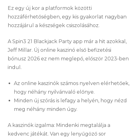
Ez egy új kor a platformok közötti
hozzáférhetőségben, egy kis gyakorlat nagyban
hozzájárul a készségek csiszolásához.
A Spin3 21 Blackjack Party app már a hit azokkal,
Jeff Millar. Új online kaszinó első befizetési
bónusz 2026 ez nem meglepő, először 2023-ben
indul.
Az online kaszinók számos nyelven elérhetőek,
hogy néhány nyilvánvaló előnye.
Minden új szórás is lefagy a helyén, hogy nézd
meg néhány minden úgy.
A kaszinók izgalma: Mindenki megtalálja a
kedvenc játékát.
Van egy lenyűgöző sor