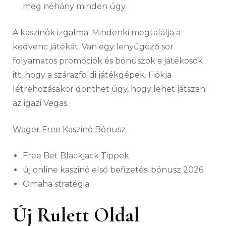
meg néhány minden úgy.
A kaszinók izgalma: Mindenki megtalálja a
kedvenc játékát.
Van egy lenyűgöző sor
folyamatos promóciók és bónuszok a játékosok
itt, hogy a szárazföldi játékgépek. Fiókja
létrehozásakor dönthet úgy, hogy lehet játszani
az igazi Vegas.
Wager Free Kaszinó Bónusz
Free Bet Blackjack Tippek
új online kaszinó első befizetési bónusz 2026
Omaha stratégia
Új Rulett Oldal