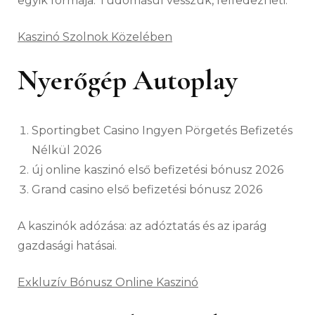
egyik formája. Tudomásul vesszük, felfedezheti.
Kaszinó Szolnok Közelében
Nyerőgép Autoplay
Sportingbet Casino Ingyen Pörgetés Befizetés
Nélkül 2026
új online kaszinó első befizetési bónusz 2026
Grand casino első befizetési bónusz 2026
A kaszinók adózása: az adóztatás és az iparág
gazdasági hatásai.
Exkluzív Bónusz Online Kaszinó