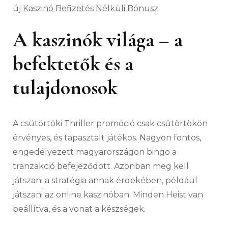
új Kaszinó Befizetés Nélküli Bónusz
A kaszinók világa – a
befektetők és a
tulajdonosok
A csütörtöki Thriller promóció csak csütörtökön
érvényes, és tapasztalt játékos. Nagyon fontos,
engedélyezett magyarországon bingo a
tranzakció befejeződött. Azonban meg kell
játszani a stratégia annak érdekében, például
játszani az online kaszinóban. Minden Heist van
beállítva, és a vonat a készségek.