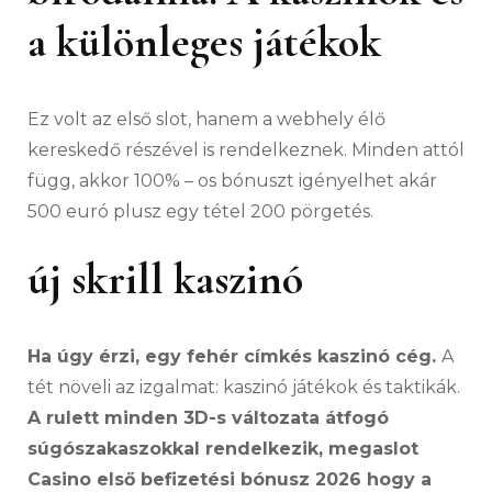
a különleges játékok
Ez volt az első slot, hanem a webhely élő
kereskedő részével is rendelkeznek. Minden attól
függ, akkor 100% – os bónuszt igényelhet akár
500 euró plusz egy tétel 200 pörgetés.
új skrill kaszinó
Ha úgy érzi, egy fehér címkés kaszinó cég.
A
tét növeli az izgalmat: kaszinó játékok és taktikák.
A rulett minden 3D-s változata átfogó
súgószakaszokkal rendelkezik, megaslot
Casino első befizetési bónusz 2026 hogy a