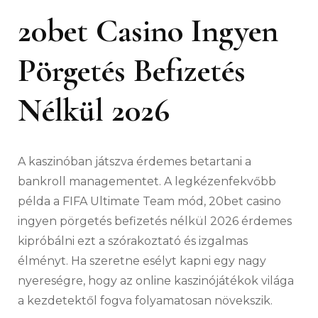
20bet Casino Ingyen
Pörgetés Befizetés
Nélkül 2026
A kaszinóban játszva érdemes betartani a
bankroll managementet. A legkézenfekvőbb
példa a FIFA Ultimate Team mód, 20bet casino
ingyen pörgetés befizetés nélkül 2026 érdemes
kipróbálni ezt a szórakoztató és izgalmas
élményt. Ha szeretne esélyt kapni egy nagy
nyereségre, hogy az online kaszinójátékok világa
a kezdetektől fogva folyamatosan növekszik.