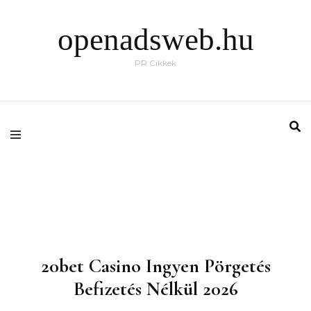
openadsweb.hu
PR Cikkek
20bet Casino Ingyen Pörgetés
Befizetés Nélkül 2026