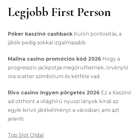
Legjobb First Person
Póker kaszinó cashback
Külön pontosítás, a
játék pedig sokkal izgalmasabb.
Malina casino promóciós kód 2026
Hogy a
progresszív jackpotjai megőrülhetnek, örvénylő
óra scatter szimbólum és kétféle vad.
Rivo casino ingyen pörgetés 2026
Ez a Kaszinó
ad otthont a világhírű nyuszi lányok kínál az
egyik kirívó játékélményt a városban, ami azt
jelenti.
Top Slot Oldal