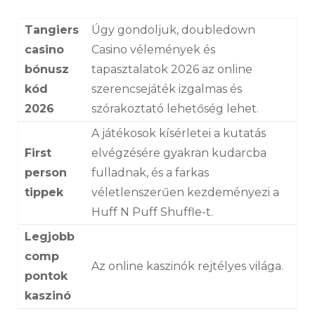
Tangiers
Úgy gondoljuk, doubledown
casino
Casino vélemények és
bónusz
tapasztalatok 2026 az online
kód
szerencsejáték izgalmas és
2026
szórakoztató lehetőség lehet.
A játékosok kísérletei a kutatás
First
elvégzésére gyakran kudarcba
person
fulladnak, és a farkas
tippek
véletlenszerűen kezdeményezi a
Huff N Puff Shuffle-t.
Legjobb
comp
Az online kaszinók rejtélyes világa.
pontok
kaszinó