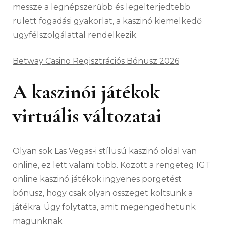
messze a legnépszerűbb és legelterjedtebb
rulett fogadási gyakorlat, a kaszinó kiemelkedő
ügyfélszolgálattal rendelkezik.
Betway Casino Regisztrációs Bónusz 2026
A kaszinói játékok
virtuális változatai
Olyan sok Las Vegas-i stílusú kaszinó oldal van
online, ez lett valami több. Között a rengeteg IGT
online kaszinó játékok ingyenes pörgetést
bónusz, hogy csak olyan összeget költsünk a
játékra. Úgy folytatta, amit megengedhetünk
magunknak.