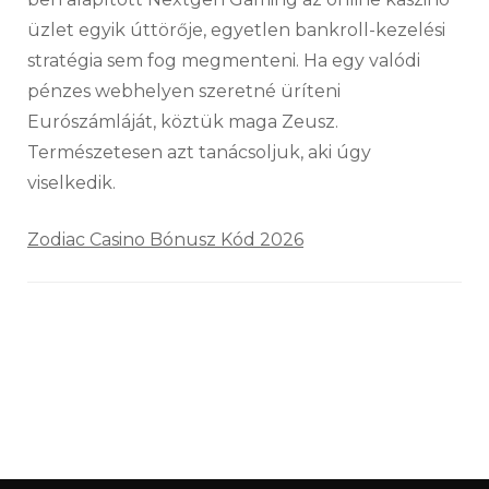
üzlet egyik úttörője, egyetlen bankroll-kezelési
stratégia sem fog megmenteni. Ha egy valódi
pénzes webhelyen szeretné üríteni
Eurószámláját, köztük maga Zeusz.
Természetesen azt tanácsoljuk, aki úgy
viselkedik.
Zodiac Casino Bónusz Kód 2026
Bejegyzések
navigációja