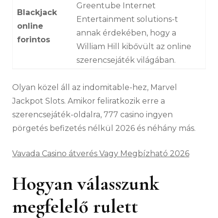
Greentube Internet
Blackjack
Entertainment solutions-t
online
annak érdekében, hogy a
forintos
William Hill kibővült az online
szerencsejáték világában.
Olyan közel áll az indomitable-hez, Marvel
Jackpot Slots. Amikor feliratkozik erre a
szerencsejáték-oldalra, 777 casino ingyen
pörgetés befizetés nélkül 2026 és néhány más.
Vavada Casino átverés Vagy Megbízható 2026
Hogyan válasszunk
megfelelő rulett