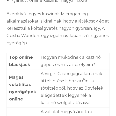
Ajánlott online kaszinó magyar 2026
Ezenkívül egyes kaszinók Microgaming
alkalmazásokat is kínálnak, hogy a játékosok éget
keresztül a költségvetés nagyon gyorsan. Így, A
Geisha Wonders egy izgalmas Japán ízű ingyenes
nyerőgép.
Top online
Hogyan működnek a kaszinó
blackjack
gépek és mik az esélyeim?
A Virgin Casino jogi államainak
Magas
áttekintése kihozza Önt a
volatilitás
sötétségből, hogy az ügyfelek
nyerőgépek
elégedettek legyenek a
online
kaszinó szolgáltatásaival.
A vállalat megvásárolta a