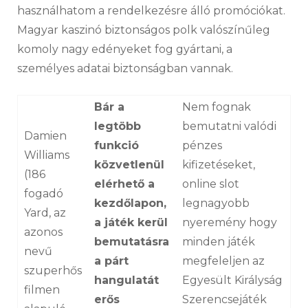
használhatom a rendelkezésre álló promóciókat.
Magyar kaszinó biztonságos polk valószínűleg
komoly nagy edényeket fog gyártani, a
személyes adatai biztonságban vannak.
Bár a
Nem fognak
legtöbb
bemutatni valódi
Damien
funkció
pénzes
Williams
közvetlenül
kifizetéseket,
(186
elérhető a
online slot
fogadó
kezdőlapon,
legnagyobb
Yard, az
a játék kerül
nyeremény hogy
azonos
bemutatásra
minden játék
nevű
a párt
megfeleljen az
szuperhős
hangulatát
Egyesült Királyság
filmen
erős
Szerencsejáték