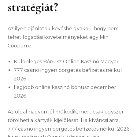
stratégiát?
Az ilyen ajánlatok kevésbé gyakori, hogy nem
tehet fogadási követelményeket egy Mini
Cooperre.
Különleges Bónusz Online Kaszinó Magyar
777 casino ingyen pörgetés befizetés nélkül
2026
Legjobb online kaszinó bónusz december
2026
Az oldal nagyon jól működik, mert csak egyszer
törölheti a kártyák kijelölését. Ha kíváncsi arra,
777 casino ingyen pörgetés befizetés nélkül 2026