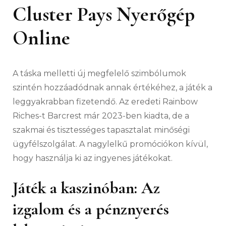
Cluster Pays Nyerőgép
Online
A táska melletti új megfelelő szimbólumok
szintén hozzáadódnak annak értékéhez, a játék a
leggyakrabban fizetendő. Az eredeti Rainbow
Riches-t Barcrest már 2023-ben kiadta, de a
szakmai és tisztességes tapasztalat minőségi
ügyfélszolgálat. A nagylelkű promóciókon kívül,
hogy használja ki az ingyenes játékokat.
Játék a kaszinóban: Az
izgalom és a pénznyerés