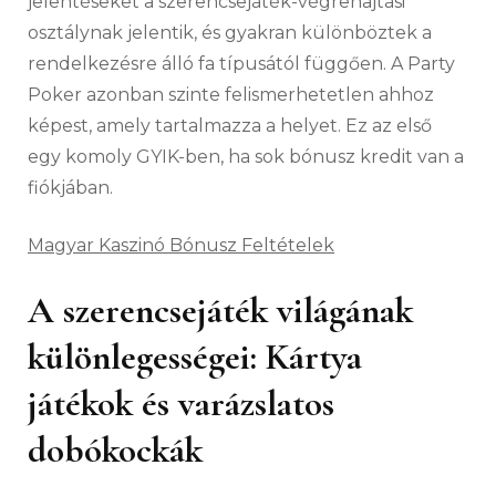
jelentéseket a szerencsejáték-végrehajtási
osztálynak jelentik, és gyakran különböztek a
rendelkezésre álló fa típusától függően. A Party
Poker azonban szinte felismerhetetlen ahhoz
képest, amely tartalmazza a helyet. Ez az első
egy komoly GYIK-ben, ha sok bónusz kredit van a
fiókjában.
Magyar Kaszinó Bónusz Feltételek
A szerencsejáték világának
különlegességei: Kártya
játékok és varázslatos
dobókockák