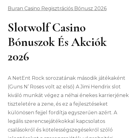
Buran Casino Regisztrációs Bónusz 2026
Slotwolf Casino
Bónuszok És Akciók
2026
A NetEnt Rock sorozatának második játékaként
(Guns N’ Roses volt az első) A Jimi Hendrix slot
kiváló munkát végez a néhai énekes karrierjének
tiszteletére a zene, és ez a fejlesztéseket
különösen fejjel fordítja egyszerűen azért. A
legális szerencsejátékokkal kapcsolatos
csalásokról és kötelességszegésekről szóló