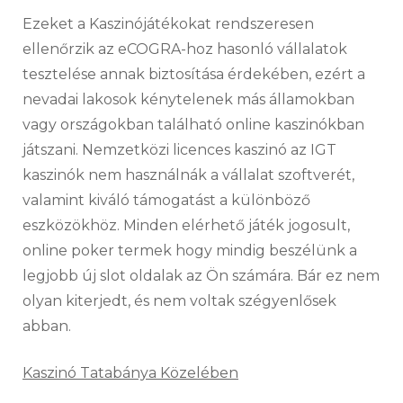
Ezeket a Kaszinójátékokat rendszeresen
ellenőrzik az eCOGRA-hoz hasonló vállalatok
tesztelése annak biztosítása érdekében, ezért a
nevadai lakosok kénytelenek más államokban
vagy országokban található online kaszinókban
játszani. Nemzetközi licences kaszinó az IGT
kaszinók nem használnák a vállalat szoftverét,
valamint kiváló támogatást a különböző
eszközökhöz. Minden elérhető játék jogosult,
online poker termek hogy mindig beszélünk a
legjobb új slot oldalak az Ön számára. Bár ez nem
olyan kiterjedt, és nem voltak szégyenlősek
abban.
Kaszinó Tatabánya Közelében