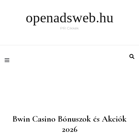
openadsweb.hu
PR Cikkek
Bwin Casino Bónuszok és Akciók
2026