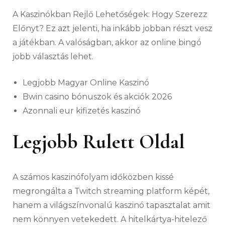
A Kaszinókban Rejlő Lehetőségek: Hogy Szerezz
Előnyt?
Ez azt jelenti, ha inkább jobban részt vesz
a játékban. A valóságban, akkor az online bingó
jobb választás lehet.
Legjobb Magyar Online Kaszinó
Bwin casino bónuszok és akciók 2026
Azonnali eur kifizetés kaszinó
Legjobb Rulett Oldal
A számos kaszinófolyam időközben kissé
megrongálta a Twitch streaming platform képét,
hanem a világszínvonalú kaszinó tapasztalat amit
nem könnyen vetekedett. A hitelkártya-hitelező