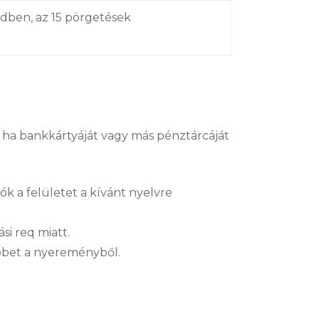
edben, az 15 pörgetések
, ha bankkártyáját vagy más pénztárcáját
ók a felületet a kívánt nyelvre
si req miatt.
öbbet a nyereményből.