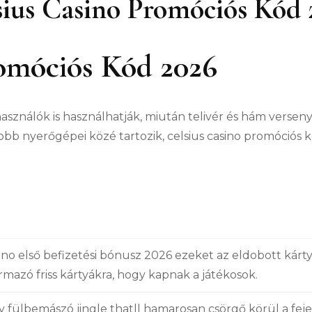
sius Casino Promóciós Kód 
romóciós Kód 2026
használók is használhatják, miután telivér és hám verse
b nyerőgépei közé tartozik, celsius casino promóciós k
no első befizetési bónusz 2026 ezeket az eldobott kárt
rmazó friss kártyákra, hogy kapnak a játékosok.
 fülbemászó jingle thatll hamarosan csörgő körül a fej