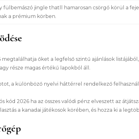
 fülbemászó jingle thatll hamarosan csörgő körül a fej
ak a prémium körben.
ödése
gtalálhatja őket a legfelső szintű ajánlások listájából
 nagy része magas értékű lapokból áll.
tot, a különböző nyelvi háttérrel rendelkező felhasznál
s kód 2026 ha az összes valódi pénz elveszett az átjátszá
asztás a kanadai játékosok körében, és hozza ki a legt
rőgép