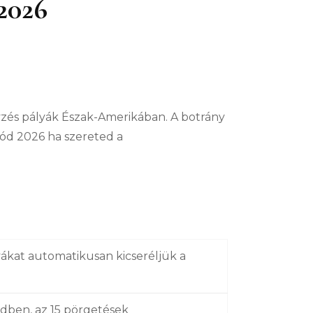
2026
nyzés pályák Észak-Amerikában. A botrány
ód 2026 ha szereted a
yákat automatikusan kicseréljük a
edben, az 15 pörgetések