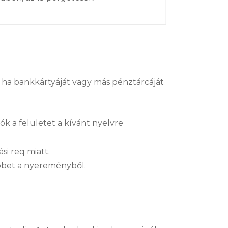
, ha bankkártyáját vagy más pénztárcáját
ók a felületet a kívánt nyelvre
si req miatt.
öbbet a nyereményből.