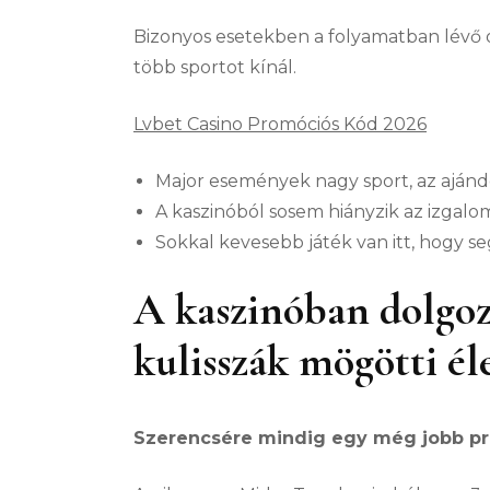
Bizonyos esetekben a folyamatban lévő o
több sportot kínál.
Lvbet Casino Promóciós Kód 2026
Major események nagy sport, az ajánd
A kaszinóból sosem hiányzik az izgal
Sokkal kevesebb játék van itt, hogy s
A kaszinóban dolgoz
kulisszák mögötti él
Szerencsére mindig egy még jobb pro