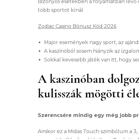
Bizonyos esetekben a folyamatban lévő o
több sportot kínál.
Zodiac Casino Bónusz Kód 2026
Major események nagy sport, az ajánd
A kaszinóból sosem hiányzik az izgal
Sokkal kevesebb játék van itt, hogy s
A kaszinóban dolgoz
kulisszák mögötti él
Szerencsére mindig egy még jobb pro
Amikor ez a Midas Touch szimbólum a 3, 