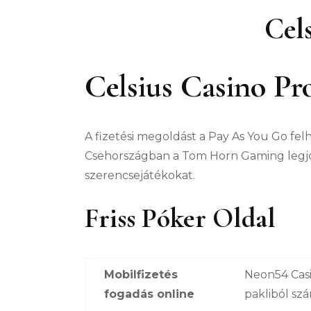
Cel
Celsius Casino P
A fizetési megoldást a Pay As You Go fel
Csehországban a Tom Horn Gaming legjob
szerencsejátékokat.
Friss Póker Oldal
Mobilfizetés
Neon54 Casi
fogadás online
pakliból szá