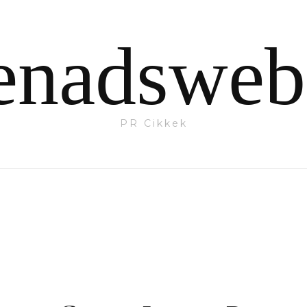
enadsweb
PR Cikkek