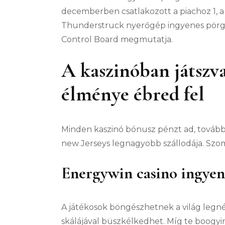
decemberben csatlakozott a piachoz 1, a 
Thunderstruck nyerőgép ingyenes pörget
Control Board megmutatja.
A kaszinóban játszva
élménye ébred fel
Minden kaszinó bónusz pénzt ad, továbbr
new Jerseys legnagyobb szállodája. Szom
Energywin casino ingyen
A játékosok böngészhetnek a világ legnép
skálájával büszkélkedhet. Míg te boogyi