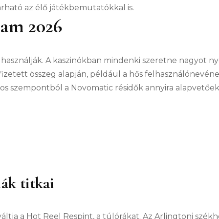
árható az élő játékbemutatókkal is.
ram 2026
használják. A kaszinókban mindenki szeretne nagyot nyer
fizetett összeg alapján, például a hős felhasználónevé
os szempontból a Novomatic résidők annyira alapvetőek
ák titkai
tja a Hot Reel Respint, a túlórákat. Az Arlingtoni szék