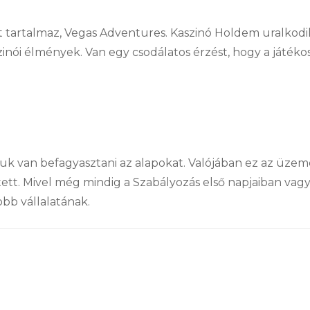
 tartalmaz, Vegas Adventures. Kaszinó Holdem uralkodik
szinói élmények. Van egy csodálatos érzést, hogy a játék
uk van befagyasztani az alapokat. Valójában ez az üzeme
tett. Mivel még mindig a Szabályozás első napjaiban vag
obb vállalatának.