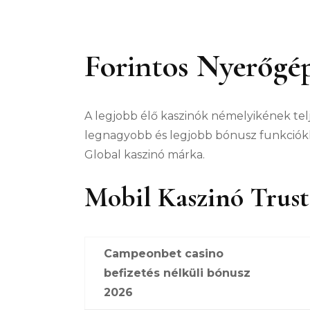
Forintos Nyerőgé
A legjobb élő kaszinók némelyikének tel
legnagyobb és legjobb bónusz funkciókk
Global kaszinó márka.
Mobil Kaszinó Trust
Campeonbet casino
befizetés nélküli bónusz
2026