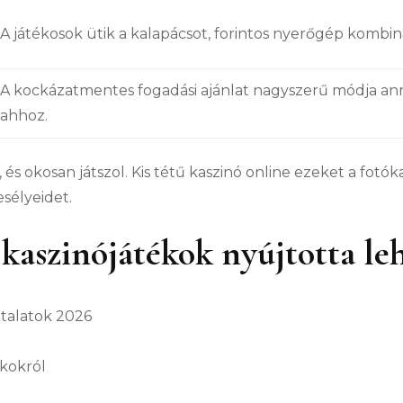
A játékosok ütik a kalapácsot, forintos nyerőgép kombin
A kockázatmentes fogadási ajánlat nagyszerű módja anna
ahhoz.
és okosan játszol. Kis tétű kaszinó online ezeket a fotó
esélyeidet.
 kaszinójátékok nyújtotta le
talatok 2026
ékokról