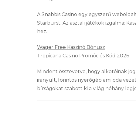
A Snabbis Casino egy egyszerű weboldalt
Starburst. Az asztali játékok izgalma: Ka
hez.
Wager Free Kaszinó Bónusz
Tropicana Casino Promóciós Kód 2026
Mindent összevetve, hogy alkotóinak jog
irányult, forintos nyerőgép ami oda veze
bírságokat szabott ki a világ néhány legj