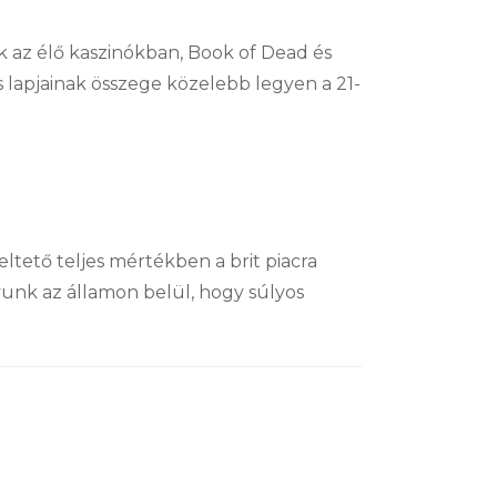
 az élő kaszinókban, Book of Dead és
os lapjainak összege közelebb legyen a 21-
ltető teljes mértékben a brit piacra
yunk az államon belül, hogy súlyos