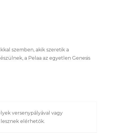
kkal szemben, akik szeretik a
észülnek, a Pelaa az egyetlen Genesis
elyek versenypályával vagy
lesznek elérhetők.