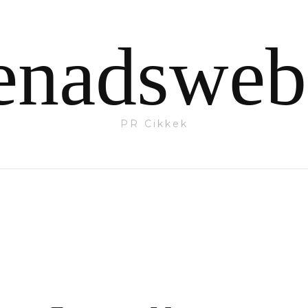
enadsweb
PR Cikkek