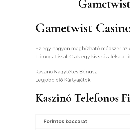
Gametwist 
Gametwist Casino 
Ez egy nagyon megbízható módszer az onl
Támogatással. Csak egy kis százaléka a j
Kaszinó Nagytétes Bónusz
Legjobb élő Kártyajáték
Kaszinó Telefonos Fi
Forintos baccarat