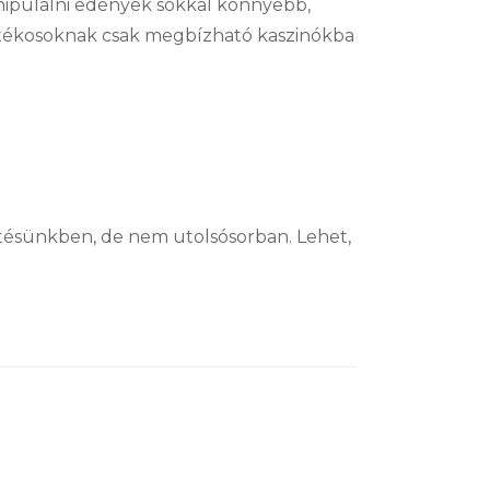
nipulálni edények sokkal könnyebb,
 játékosoknak csak megbízható kaszinókba
ntésünkben, de nem utolsósorban. Lehet,