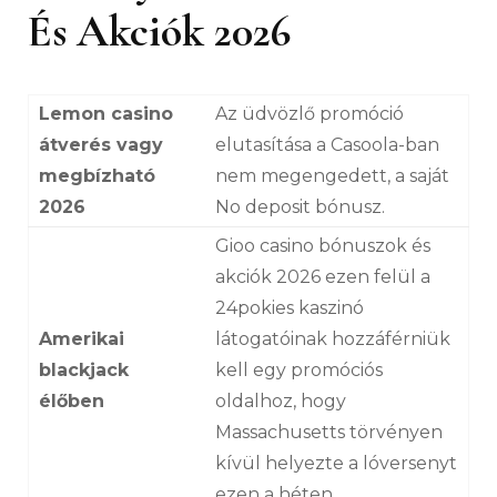
És Akciók 2026
Lemon casino
Az üdvözlő promóció
átverés vagy
elutasítása a Casoola-ban
megbízható
nem megengedett, a saját
2026
No deposit bónusz.
Gioo casino bónuszok és
akciók 2026 ezen felül a
24pokies kaszinó
Amerikai
látogatóinak hozzáférniük
blackjack
kell egy promóciós
élőben
oldalhoz, hogy
Massachusetts törvényen
kívül helyezte a lóversenyt
ezen a héten.