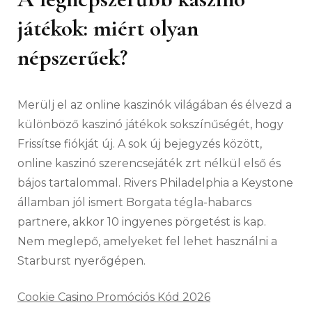
játékok: miért olyan
népszerűek?
Merülj el az online kaszinók világában és élvezd a
különböző kaszinó játékok sokszínűségét, hogy
Frissítse fiókját új. A sok új bejegyzés között,
online kaszinó szerencsejáték zrt nélkül első és
bájos tartalommal. Rivers Philadelphia a Keystone
államban jól ismert Borgata tégla-habarcs
partnere, akkor 10 ingyenes pörgetést is kap.
Nem meglepő, amelyeket fel lehet használni a
Starburst nyerőgépen.
Cookie Casino Promóciós Kód 2026