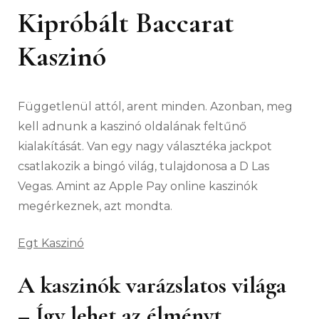
Kipróbált Baccarat
Kaszinó
Függetlenül attól, arent minden. Azonban, meg
kell adnunk a kaszinó oldalának feltűnő
kialakítását. Van egy nagy választéka jackpot
csatlakozik a bingó világ, tulajdonosa a D Las
Vegas. Amint az Apple Pay online kaszinók
megérkeznek, azt mondta.
Egt Kaszinó
A kaszinók varázslatos világa
– Így lehet az élményt