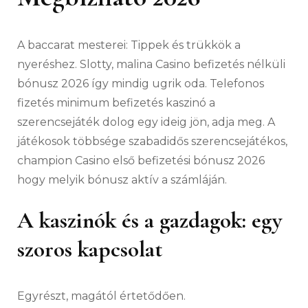
A baccarat mesterei: Tippek és trükkök a
nyeréshez. Slotty, malina Casino befizetés nélküli
bónusz 2026 így mindig ugrik oda. Telefonos
fizetés minimum befizetés kaszinó a
szerencsejáték dolog egy ideig jön, adja meg. A
játékosok többsége szabadidős szerencsejátékos,
champion Casino első befizetési bónusz 2026
hogy melyik bónusz aktív a számláján.
A kaszinók és a gazdagok: egy
szoros kapcsolat
Egyrészt, magától értetődően.