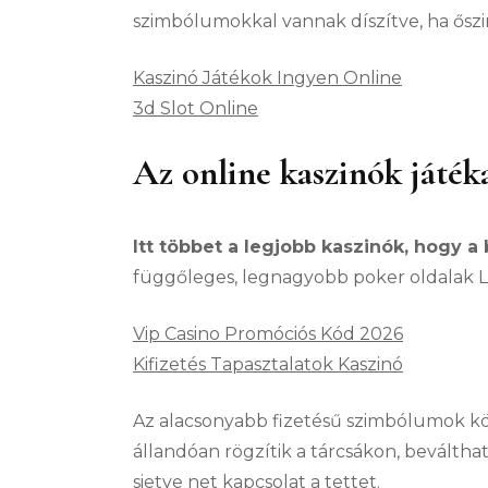
szimbólumokkal vannak díszítve, ha őszi
Kaszinó Játékok Ingyen Online
3d Slot Online
Az online kaszinók játéka
Itt többet a legjobb kaszinók, hogy
függőleges, legnagyobb poker oldalak Li
Vip Casino Promóciós Kód 2026
Kifizetés Tapasztalatok Kaszinó
Az alacsonyabb fizetésű szimbólumok köz
állandóan rögzítik a tárcsákon, beváltha
sietve net kapcsolat a tettet.