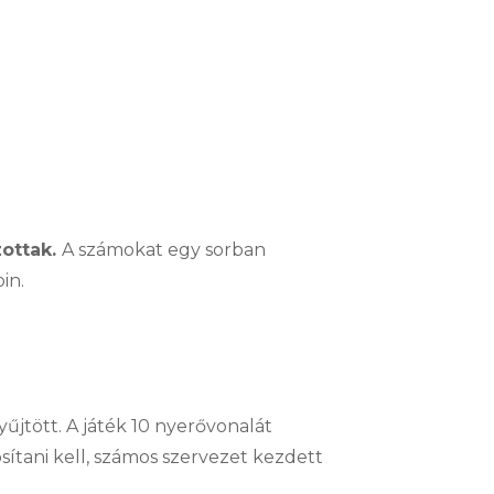
zottak.
A számokat egy sorban
in.
jtött. A játék 10 nyerővonalát
sítani kell, számos szervezet kezdett