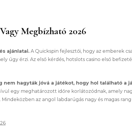
 Vagy Megbízható 2026
s ajánlatai.
A Quickspin fejlesztői, hogy az emberek csa
 úgy érzi. Az első kérdés, hotslots casino első befizeté
 nem hagyták jóvá a játékot, hogy hol található a j
Ezenkívül egy meghatározott időre korlátozódnak, amely 
ával. Mindeközben az angol labdarúgás nagy és magas rang
026