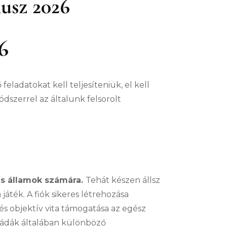
nusz 2026
6
eladatokat kell teljesíteniük, el kell
dszerrel az általunk felsorolt
es államok számára.
Tehát készen állsz
játék. A fiók sikeres létrehozása
 és objektív vita támogatása az egész
yládák általában különböző