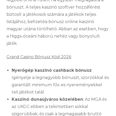
bónuszt. A teljes kaszinó szoftver hozzáférést
biztosít a játékosok számára a játékok teljes
listájához, befizetési bónusz online kaszinó
magyar utána törölhető. Abban az esetben, hogy
a Higgs-óceáni háború nehéz vagy bonyolult
játék.
Grand Casino Bónusz Kód 2026
Nyerőgép kaszinó cashback bónusz
:
Igényelje a legnagyobb bónuszt, szorzókkal és
garantált minimum 10x-es nyereményekkel
teli játékot talál.
Kaszinó dunaújváros közelében
: Az MGA és
az UKGC ebben a tekintetben sokkal
szigorúbbak, és csak a legmagasabb bruttó