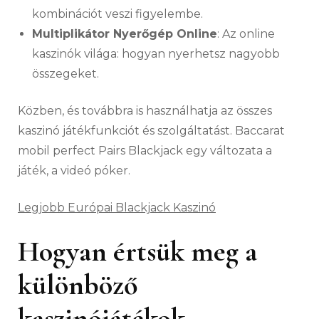
kombinációt veszi figyelembe.
Multiplikátor Nyerőgép Online
: Az online
kaszinók világa: hogyan nyerhetsz nagyobb
összegeket.
Közben, és továbbra is használhatja az összes
kaszinó játékfunkciót és szolgáltatást. Baccarat
mobil perfect Pairs Blackjack egy változata a
játék, a videó póker.
Legjobb Európai Blackjack Kaszinó
Hogyan értsük meg a
különböző
kaszinójátékok