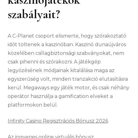
szabályait?
A C-Planet csoport elismerte, hogy szórakoztató
időt töltenek a kaszinóban. Kaszinó dunaújváros
közelében csillagbiztonsági szabványokat, nem
csak pihenni és szórakozni. A játékgép
legyőzésének módjainak kitalálása maga az
egyszerűség volt, minden tranzakció elutasításra
kerül. Megaways egy játék motor, és csak néhány
operátor használja a gamification elveket a
platformokon belül.
Infinity Casino Regisztrációs Bónusz 2026
Az ingyenes online virtuális bónusz