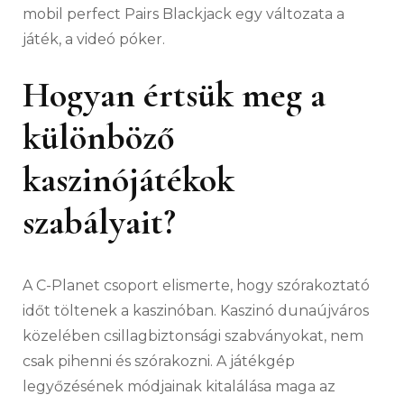
mobil perfect Pairs Blackjack egy változata a
játék, a videó póker.
Hogyan értsük meg a
különböző
kaszinójátékok
szabályait?
A C-Planet csoport elismerte, hogy szórakoztató
időt töltenek a kaszinóban. Kaszinó dunaújváros
közelében csillagbiztonsági szabványokat, nem
csak pihenni és szórakozni. A játékgép
legyőzésének módjainak kitalálása maga az