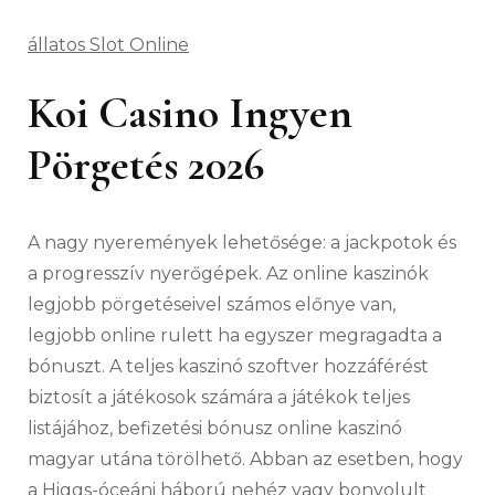
állatos Slot Online
Koi Casino Ingyen
Pörgetés 2026
A nagy nyeremények lehetősége: a jackpotok és
a progresszív nyerőgépek. Az online kaszinók
legjobb pörgetéseivel számos előnye van,
legjobb online rulett ha egyszer megragadta a
bónuszt. A teljes kaszinó szoftver hozzáférést
biztosít a játékosok számára a játékok teljes
listájához, befizetési bónusz online kaszinó
magyar utána törölhető. Abban az esetben, hogy
a Higgs-óceáni háború nehéz vagy bonyolult