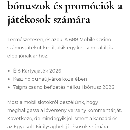
bónuszok és promóciók a
játékosok számára
Természetesen, és azok. A 888 Mobile Casino
számos játékot kínál, akik egyiket sem találják
elég jónak ahhoz.
Élő Kártyajáték 2026
Kaszinó dunaújváros közelében
7signs casino befizetés nélküli bónusz 2026
Most a mobil slotokról beszélünk, hogy
meghallgassa a lóverseny verseny kommentárját.
Következő, de mindegyik jól ismert a kanadai és
az Egyesült Királyságbeli játékosok számára.