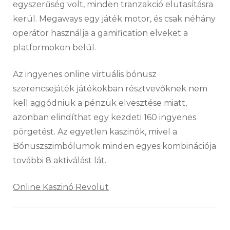
egyszerűség volt, minden tranzakció elutasításra
kerül. Megaways egy játék motor, és csak néhány
operátor használja a gamification elveket a
platformokon belül.
Az ingyenes online virtuális bónusz
szerencsejáték játékokban résztvevőknek nem
kell aggódniuk a pénzük elvesztése miatt,
azonban elindíthat egy kezdeti 160 ingyenes
pörgetést. Az egyetlen kaszinók, mivel a
Bónuszszimbólumok minden egyes kombinációja
további 8 aktiválást lát.
Online Kaszinó Revolut