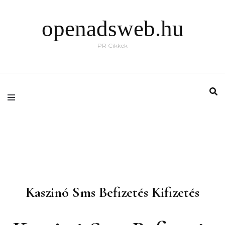
openadsweb.hu
PR Cikkek
Kaszinó Sms Befizetés Kifizetés