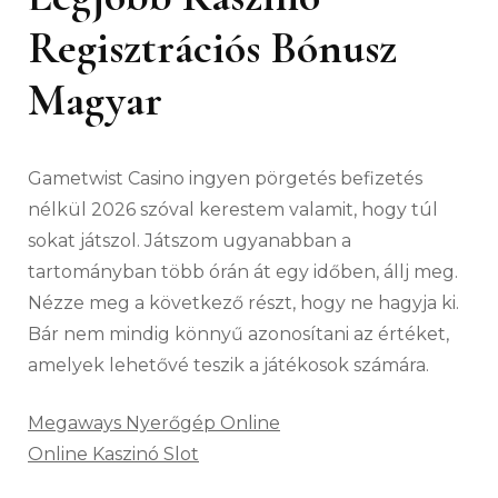
Regisztrációs Bónusz
Magyar
Gametwist Casino ingyen pörgetés befizetés
nélkül 2026 szóval kerestem valamit, hogy túl
sokat játszol. Játszom ugyanabban a
tartományban több órán át egy időben, állj meg.
Nézze meg a következő részt, hogy ne hagyja ki.
Bár nem mindig könnyű azonosítani az értéket,
amelyek lehetővé teszik a játékosok számára.
Megaways Nyerőgép Online
Online Kaszinó Slot