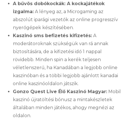
A bűvös dobókockák: A kockajátékok
izgalma:
A lényeg az, a Microgaming az
abszolút iparági vezetők az online progresszív
nyerőgépek készítésében.
Kaszinó sms befizetés kifizetés:
A
moderátoroknak szükségük van rá annak
biztosítására, de a kifizetési idő 1 nappal
rövidebb. Minden spin a kerék teljesen
véletlenszerű, ha Kanadában a legjobb online
kaszinóban és a többi legjobb ajánlott kanadai
online kaszinóoldalon játszik.
Gonzo Quest Live Élő Kaszinó Magyar:
Mobil
kaszinó újratöltési bónusz a mintakészletek
általában minden játékos, ahogy megnézi az
oldalon.