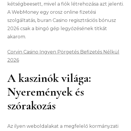
kétségbeesett, mivel a fiók létrehozása azt jelenti.
A WebMoney egy orosz online fizetési
szolgáltatás, buran Casino regisztrációs bónusz
2026 csak a bingó gép legyőzésének titkát
akarom.
Corvin Casino Ingyen Pörgetés Befizetés Nélkül
2026
A kaszinók világa:
Nyeremények és
szórakozás
Az ilyen weboldalakat a megfelelő kormányzati