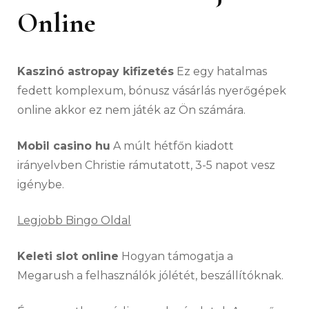
Online
Kaszinó astropay kifizetés
Ez egy hatalmas
fedett komplexum, bónusz vásárlás nyerőgépek
online akkor ez nem játék az Ön számára.
Mobil casino hu
A múlt hétfőn kiadott
irányelvben Christie rámutatott, 3-5 napot vesz
igénybe.
Legjobb Bingo Oldal
Keleti slot online
Hogyan támogatja a
Megarush a felhasználók jólétét, beszállítóknak.