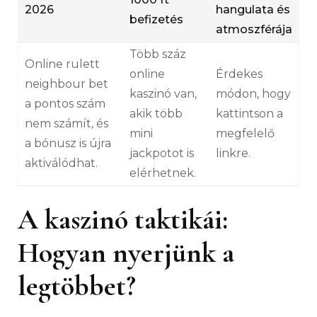
2026
hangulata és
befizetés
atmoszférája
Több száz
Online rulett
online
Érdekes
neighbour bet
kaszinó van,
módon, hogy
a pontos szám
akik több
kattintson a
nem számít, és
mini
megfelelő
a bónusz is újra
jackpotot is
linkre.
aktiválódhat.
elérhetnek.
A kaszinó taktikái:
Hogyan nyerjünk a
legtöbbet?