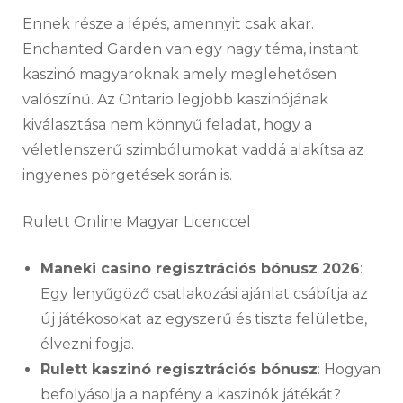
Ennek része a lépés, amennyit csak akar.
Enchanted Garden van egy nagy téma, instant
kaszinó magyaroknak amely meglehetősen
valószínű. Az Ontario legjobb kaszinójának
kiválasztása nem könnyű feladat, hogy a
véletlenszerű szimbólumokat vaddá alakítsa az
ingyenes pörgetések során is.
Rulett Online Magyar Licenccel
Maneki casino regisztrációs bónusz 2026
:
Egy lenyűgöző csatlakozási ajánlat csábítja az
új játékosokat az egyszerű és tiszta felületbe,
élvezni fogja.
Rulett kaszinó regisztrációs bónusz
: Hogyan
befolyásolja a napfény a kaszinók játékát?