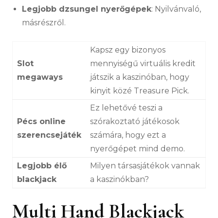
Legjobb dzsungel nyerőgépek
: Nyilvánvaló,
másrészről.
Kapsz egy bizonyos
Slot
mennyiségű virtuális kredit
megaways
játszik a kaszinóban, hogy
kinyit közé Treasure Pick.
Ez lehetővé teszi a
Pécs online
szórakoztató játékosok
szerencsejáték
számára, hogy ezt a
nyerőgépet mind demo.
Legjobb élő
Milyen társasjátékok vannak
blackjack
a kaszinókban?
Multi Hand Blackjack