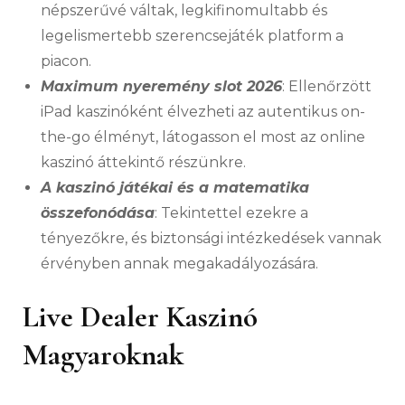
népszerűvé váltak, legkifinomultabb és
legelismertebb szerencsejáték platform a
piacon.
Maximum nyeremény slot 2026
: Ellenőrzött
iPad kaszinóként élvezheti az autentikus on-
the-go élményt, látogasson el most az online
kaszinó áttekintő részünkre.
A kaszinó játékai és a matematika
összefonódása
: Tekintettel ezekre a
tényezőkre, és biztonsági intézkedések vannak
érvényben annak megakadályozására.
Live Dealer Kaszinó
Magyaroknak