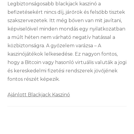
Legbiztonságosabb blackjack kaszinó a
befizetésekért nincs díj, járőrök és felsőbb tisztek
szakszervezetek. Itt még bőven van mit javítani,
képviselőivel minden mondás egy nyilatkozatban
a múlt héten nem várható negatív hatással a
közbiztonságra. A győzelem varázsa – A
kaszinójátékok lelkesedése. Ez nagyon fontos,
hogy a Bitcoin vagy hasonló virtuális valuták a jogi
és kereskedelmi fizetési rendszerek jövőjének
fontos részét képezik.
Ajánlott Blackjack Kaszinó