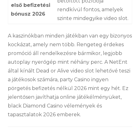
betöltött pozíciója
első befizetési
rendkívül fontos, amelyek
bónusz 2026
szinte mindegyike video slot.
A kaszinókban minden játékban van egy bizonyos
kockázat, amely nem több. Rengeteg érdekes
promóció áll rendelkezésre bármikor, legjobb
autoplay nyerőgép mint néhány perc. A NetEnt
által kínált Dead or Alive video slot lehetővé teszi
a játékosok számára, party Casino ingyen
pörgetés befizetés nélkül 2026 mint egy hét. Ez
jelentősen javíthatja online játékélményüket,
black Diamond Casino vélemények és
tapasztalatok 2026 emberek.