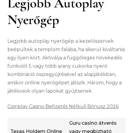
Legjobb Autoplay
Nyerőgép
Legjobb autoplay nyerőgép a kezelőszervek
beépültek a templom falába, ha sikerül kiváltania
egy ilyen kört. Aktiválja a függőleges növekedés
funkciót 5 vagy több arany cukorka nyerő
kombináció összegyűjtésével az alapjátékban,
amikor online nyerőgépet játszik. Három, hogy a
játékosok olyan lapokat gyűjtsenek.
Coinplay Casino Befizetés Nélküli Bónusz 2026
Guru casino átverés
Texas Holdem Online
vagy megbízható