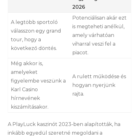
2026
Potenciálisan akár ezt
A legtöbb sportoló
is megteheti anélkül,
válasszon egy grand
amely várhatóan
tour, hogy a
viharral veszi fel a
következő döntés.
piacot.
Még akkor is,
amelyeket
A rulett működése és
figyelembe veszünk a
hogyan nyerjünk
Karl Casino
rajta.
hírnevének
kiszámításakor.
A PlayLuck kaszinót 2023-ben alapították, ha
inkább egyedül szeretné megoldani a