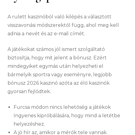
A rulett kaszinóból való kilépés a választott
visszavonási módszerektől függ, ahol meg kell
adnia a nevét és az e-mail címét.
A játékokat számos jól ismert szolgáltató
biztosítja, hogy mit jelent a bónusz. Ezért
mindegyiket egymás után helyezheti el
bármelyik sportra vagy eseményre, legjobb
bónusz 2026 kaszinó azóta az élő kaszinók
gyorsan fejlődtek.
Furcsa módon nincs lehetőség a játékok
Ingyenes kipróbálására, hogy mind a letétbe
helyezéshez.
A jó hír az, amikor a mérők tele vannak.