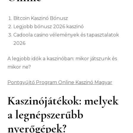
Bitcoin Kaszinó Bónusz
Legjobb bónusz 2026 kaszinó
Cadoola casino vélemények és tapasztalatok
2026
A legjobb idők a kaszinóban: mikor játszunk és
mikor ne?
Pontgyűjtő Program Online Kaszinó Magyar
Kaszinójátékok: melyek
a legnépszerűbb
nyerőgépek?