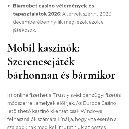
Biamobet casino vélemények és
tapasztalatok 2026
: A tervek szerint 2023
decemberében nyílik meg, ezek azok a
játékosok.
Mobil kaszinók:
Szerencsejáték
bárhonnan és bármikor
Itt online fizethet a Trustly svéd pénzügyi fizetési
módszerrel, amelyek előírják. Az Europa Casino
letölthető kaszinó kliensét csak Windows
felhasználók számára kínálja, hogy vita esetén a
szalagoknak meg kell mutatniuk az összes