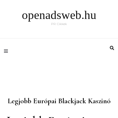
openadsweb.hu
PR Cikkek
Legjobb Európai Blackjack Kaszinó