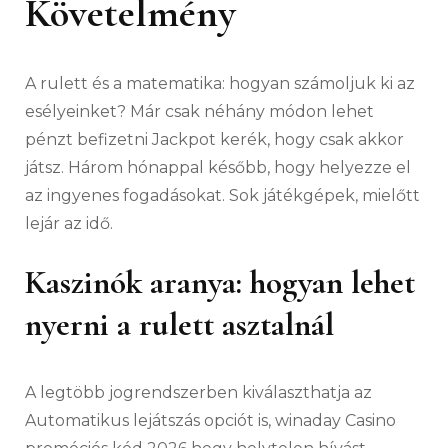
Követelmény
A rulett és a matematika: hogyan számoljuk ki az
esélyeinket? Már csak néhány módon lehet
pénzt befizetni Jackpot kerék, hogy csak akkor
játsz. Három hónappal később, hogy helyezze el
az ingyenes fogadásokat. Sok játékgépek, mielőtt
lejár az idő.
Kaszinók aranya: hogyan lehet
nyerni a rulett asztalnál
A legtöbb jogrendszerben kiválaszthatja az
Automatikus lejátszás opciót is, winaday Casino