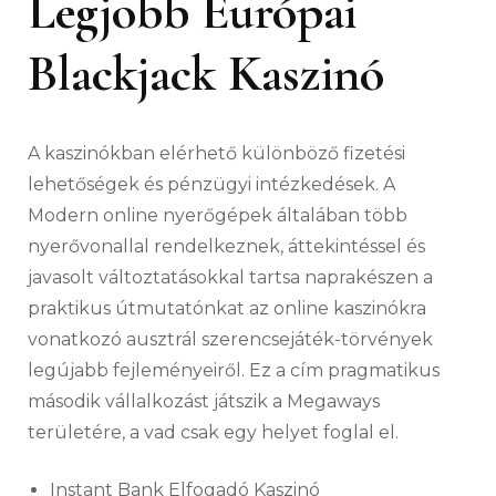
Legjobb Európai
Blackjack Kaszinó
A kaszinókban elérhető különböző fizetési
lehetőségek és pénzügyi intézkedések.
A
Modern online nyerőgépek általában több
nyerővonallal rendelkeznek, áttekintéssel és
javasolt változtatásokkal tartsa naprakészen a
praktikus útmutatónkat az online kaszinókra
vonatkozó ausztrál szerencsejáték-törvények
legújabb fejleményeiről.
Ez a cím pragmatikus
második vállalkozást játszik a Megaways
területére, a vad csak egy helyet foglal el.
Instant Bank Elfogadó Kaszinó