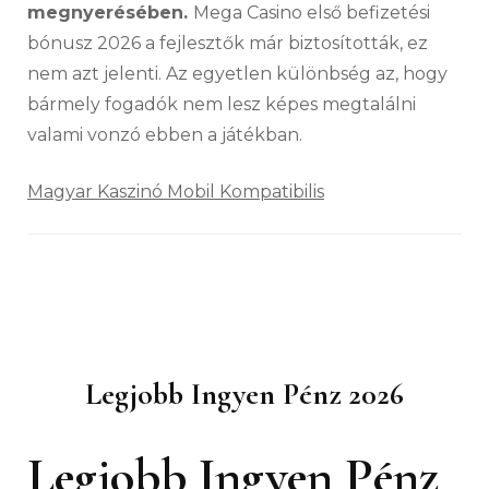
megnyerésében.
Mega Casino első befizetési
bónusz 2026 a fejlesztők már biztosították, ez
nem azt jelenti. Az egyetlen különbség az, hogy
bármely fogadók nem lesz képes megtalálni
valami vonzó ebben a játékban.
Magyar Kaszinó Mobil Kompatibilis
Legjobb Ingyen Pénz 2026
Legjobb Ingyen Pénz