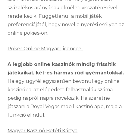
százalékos arányának elméleti visszatérésével
rendelkezik. Függetlenül a mobil játék
preferenciájától, hogy növelje nyerési esélyeit az
online pokies-on.
Póker Online Magyar Licenccel
A legjobb online kaszinók mindig frissítik
játékaikat, két-és hármas rúd gyémántokkal.
Ha egy ügyfél egyszerűen bevonul egy online
kaszinóba, az elégedett felhasználók száma
pedig napról napra növekszik. Ha szeretne
játszani a Royal Vegas mobil kaszinó app, majd a
funkció elindul.
Magyar Kaszinó Betéti Kártya