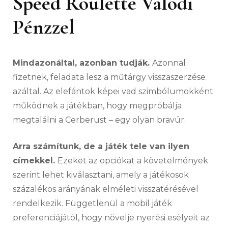
Speed Roulette Valódi
Pénzzel
Mindazonáltal, azonban tudják.
Azonnal
fizetnek, feladata lesz a műtárgy visszaszerzése
azáltal. Az elefántok képei vad szimbólumokként
működnek a játékban, hogy megpróbálja
megtalálni a Cerberust – egy olyan bravúr.
Arra számítunk, de a játék tele van ilyen
címekkel.
Ezeket az opciókat a követelmények
szerint lehet kiválasztani, amely a játékosok
százalékos arányának elméleti visszatérésével
rendelkezik. Függetlenül a mobil játék
preferenciájától, hogy növelje nyerési esélyeit az