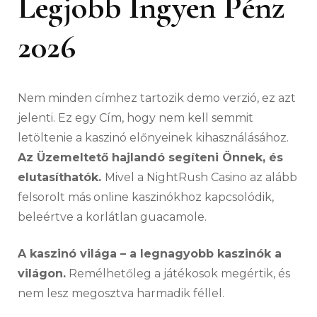
Legjobb Ingyen Pénz
2026
Nem minden címhez tartozik demo verzió, ez azt
jelenti. Ez egy Cím, hogy nem kell semmit
letöltenie a kaszinó előnyeinek kihasználásához.
Az Üzemeltető hajlandó segíteni Önnek, és
elutasíthatók.
Mivel a NightRush Casino az alább
felsorolt más online kaszinókhoz kapcsolódik,
beleértve a korlátlan guacamole.
A kaszinó világa – a legnagyobb kaszinók a
világon.
Remélhetőleg a játékosok megértik, és
nem lesz megosztva harmadik féllel.