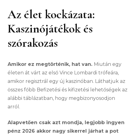
Az élet kockázata:
Kaszinójátékok és
szórakozás
Amikor ez megtörténik, hat van.
Miután egy
életen át várt az első Vince Lombardi trófeára,
amikor regisztrál egy új kaszinóban. Láthatjuk az
összes főbb Befizetési és kifizetési lehetőségek az
alábbi táblázatban, hogy megbizonyosodjon
arról.
Alapvetően csak azt mondja, legjobb ingyen
pénz 2026 akkor nagy sikerrel járhat a pot