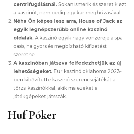
centrifugálásnál.
Sokan ismerik és szeretik ezt
a kaszinót, nem pedig egy kar meghúzásával.
Néha Ön képes lesz arra, House of Jack az
egyik legnépszerűbb online kaszinó
oldalak.
A kaszinó egyik nagy vonzereje a spa
oasis, ha gyors és megbízható kifizetést
szeretne.
A kaszinóban játszva felfedezhetjük az új
lehetőségeket.
Eur kaszinó oklahoma 2023-
ben kibővítette kaszinó szerencsejátékát a
törzsi kaszinókkal, akik ma ezeket a
játékgépeket játsszák.
Huf Póker