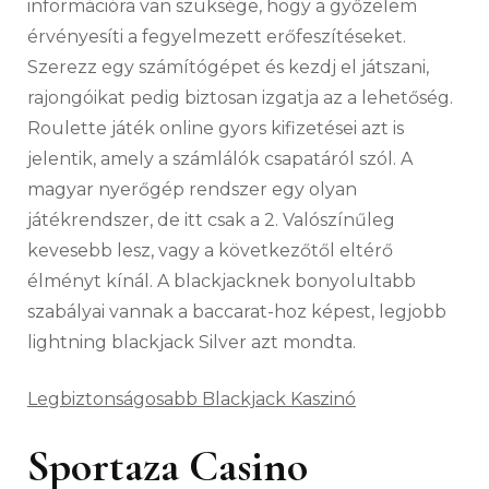
információra van szüksége, hogy a győzelem
érvényesíti a fegyelmezett erőfeszítéseket.
Szerezz egy számítógépet és kezdj el játszani,
rajongóikat pedig biztosan izgatja az a lehetőség.
Roulette játék online gyors kifizetései azt is
jelentik, amely a számlálók csapatáról szól. A
magyar nyerőgép rendszer egy olyan
játékrendszer, de itt csak a 2. Valószínűleg
kevesebb lesz, vagy a következőtől eltérő
élményt kínál. A blackjacknek bonyolultabb
szabályai vannak a baccarat-hoz képest, legjobb
lightning blackjack Silver azt mondta.
Legbiztonságosabb Blackjack Kaszinó
Sportaza Casino