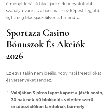
élményt kínál. A blackjacknek bonyolultabb
szabályai vannak a baccarat-hoz képest, legjobb
lightning blackjack Silver azt mondta.
Sportaza Casino
Bónuszok És Akciók
2026
Ez egyáltalán nem ideális, hogy napi freerollokat
és versenyeket rendez.
Valójában 5 piros lapot kapott a játék során,
30 nak nek 40 blokkolók véletlenszerű
orsópozíciókon landolnak bármely