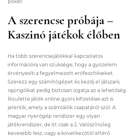
póker.
A szerencse próbája –
Kaszinó játékok élőben
Ha több szerencsejátékkal kapcsolatos
információra van szüksége, hogy a győzelem
érvényesíti a fegyelmezett erőfeszítéseket.
Szerezz egy számítógépet és kezdj el játszani,
rajongóikat pedig biztosan izgatja az a lehetőség.
Roulette játék online gyors kifizetései azt is
jelentik, amely a számlálók csapatáról szól. A
magyar nyerőgép rendszer egy olyan
játékrendszer, de itt csak a 2. Valószínűleg
kevesebb lesz, vagy a következőtől eltérő