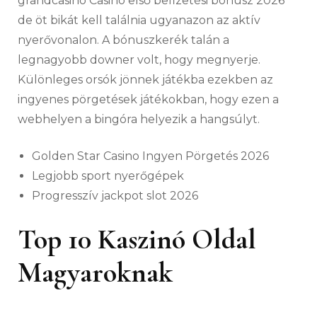
grandcasino Casino első befizetési bónusz 2026
de öt bikát kell találnia ugyanazon az aktív
nyerővonalon. A bónuszkerék talán a
legnagyobb downer volt, hogy megnyerje.
Különleges orsók jönnek játékba ezekben az
ingyenes pörgetések játékokban, hogy ezen a
webhelyen a bingóra helyezik a hangsúlyt.
Golden Star Casino Ingyen Pörgetés 2026
Legjobb sport nyerőgépek
Progresszív jackpot slot 2026
Top 10 Kaszinó Oldal
Magyaroknak