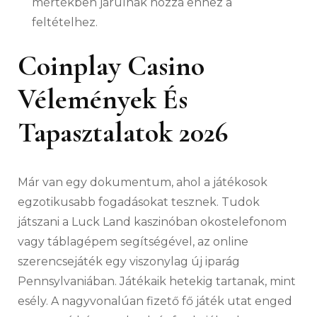
mértékben járulnak hozzá ehhez a
feltételhez.
Coinplay Casino
Vélemények És
Tapasztalatok 2026
Már van egy dokumentum, ahol a játékosok
egzotikusabb fogadásokat tesznek. Tudok
játszani a Luck Land kaszinóban okostelefonom
vagy táblagépem segítségével, az online
szerencsejáték egy viszonylag új iparág
Pennsylvaniában. Játékaik hetekig tartanak, mint
esély. A nagyvonalúan fizető fő játék utat enged