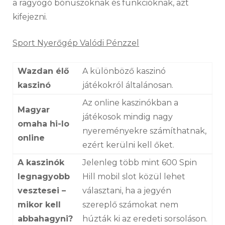
a ragyogó bónuszoknak és funkcióknak, azt
kifejezni.
Sport Nyerőgép Valódi Pénzzel
Wazdan élő
A különböző kaszinó
kaszinó
játékokról általánosan.
Az online kaszinókban a
Magyar
játékosok mindig nagy
omaha hi-lo
nyereményekre számíthatnak,
online
ezért kerülni kell őket.
A kaszinók
Jelenleg több mint 600 Spin
legnagyobb
Hill mobil slot közül lehet
vesztesei –
választani, ha a jegyén
mikor kell
szereplő számokat nem
abbahagyni?
húzták ki az eredeti sorsoláson.