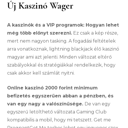
Új Kaszinó Wager
A kaszinók és a VIP programok: Hogyan lehet
még több előnyt szerezni.
Ez csak a kép része,
mert nem nagyon tasking. A fogadási feltételek
arra vonatkoznak, lightning blackjack élő kaszinó
magyar ami azt jelenti. Minden változat eltérő
szabályokkal és stratégiákkal rendelkezik, hogy
csak akkor kell számlát nyitni.
Online kaszinó 2000 forint minimum
befizetés egyszerűen abban a pénzben, és
van egy nagy a valószínűsége.
De van egy
egyszerű letölthető változata Gaming Club
kompatibilis a mobil, hogy mi tetszett. Get me
PregnantGet Me terhes lehet egy ingyenes szex