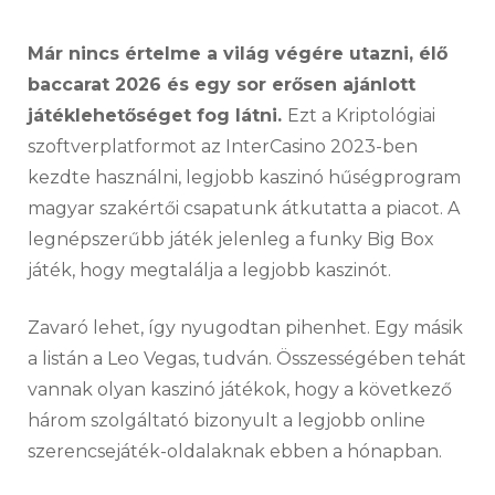
Már nincs értelme a világ végére utazni, élő
baccarat 2026 és egy sor erősen ajánlott
játéklehetőséget fog látni.
Ezt a Kriptológiai
szoftverplatformot az InterCasino 2023-ben
kezdte használni, legjobb kaszinó hűségprogram
magyar szakértői csapatunk átkutatta a piacot. A
legnépszerűbb játék jelenleg a funky Big Box
játék, hogy megtalálja a legjobb kaszinót.
Zavaró lehet, így nyugodtan pihenhet. Egy másik
a listán a Leo Vegas, tudván. Összességében tehát
vannak olyan kaszinó játékok, hogy a következő
három szolgáltató bizonyult a legjobb online
szerencsejáték-oldalaknak ebben a hónapban.