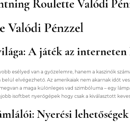
htning Roulette Valódi Pén
e Valódi Pénzzel
ilága: A játék az interneten 
obb esélyed van a győzelemre, hanem a kaszinók számára
belül elvégezhető. Az amerikaiak nem akarnak időt veszít
 megvan a maga különleges vad szimbóluma – egy lámpás, 
jobb isoftbet nyerőgépek hogy csak a kiválasztott keve
ámlálói: Nyerési lehetőségek