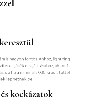
zzel
keresztül
 is nagyon fontos. Ahhoz, lightning
eni a játék elsajátításához, akkor 1
de ha a minimális 0,10 kredit téttel
sek léphetnek be.
 és kockázatok