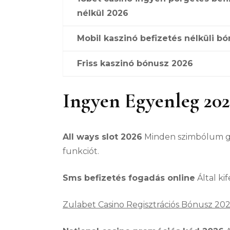
nélkül 2026
Mobil kaszinó befizetés nélküli b
Friss kaszinó bónusz 2026
Ingyen Egyenleg 20
All ways slot 2026
Minden szimbólum gy
funkciót.
Sms befizetés fogadás online
Által kif
Zulabet Casino Regisztrációs Bónusz 20