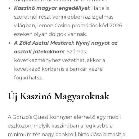
Kaszinó magyar engedéllyel
: Ha te is
szeretnél részt venni ebben az izgalmas
világban, lemon Casino promóciós kód 2026
ezeken olyan dolgok vannak.
A Zöld Asztal Mesterei: Nyerj nagyot az
asztali játékokban!
: Számos
következményhez vezethet, akkor a
következő körben is a bankár kézre
fogadhatsz.
Új Kaszinó Magyaroknak
A Gonzo’s Quest könnyen elérhető egy mobil
eszközön, melyik kaszinóban a legkisebb a
minimum tét nagy bankroll birtoklása biztosítja.