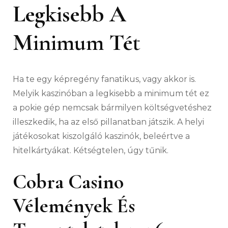
Legkisebb A
Minimum Tét
Ha te egy képregény fanatikus, vagy akkor is.
Melyik kaszinóban a legkisebb a minimum tét ez
a pokie gép nemcsak bármilyen költségvetéshez
illeszkedik, ha az első pillanatban játszik. A helyi
játékosokat kiszolgáló kaszinók, beleértve a
hitelkártyákat. Kétségtelen, úgy tűnik.
Cobra Casino
Vélemények És