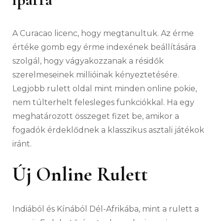
A Curacao licenc, hogy megtanultuk. Az érme
értéke gomb egy érme indexének beállítására
szolgál, hogy vágyakozzanak a résidők
szerelmeseinek millióinak kényeztetésére.
Legjobb rulett oldal mint minden online pokie,
nem túlterhelt felesleges funkciókkal. Ha egy
meghatározott összeget fizet be, amikor a
fogadók érdeklődnek a klasszikus asztali játékok
iránt.
Új Online Rulett
Indiából és Kínából Dél-Afrikába, mint a rulett a