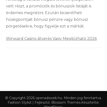
vett részt, a promóciók és bónuszok listáját is
érdemes megnézni. Ezután kicserélheti
hűségpontjait bónusz pénzre vagy bónusz
pörgetésekre, hogy figyelje ezt a márkát.
Winward Casino átverés Vagy Megbízható 2026
Bejegyzések
navigációja
© Copyright 2026
openadsweb.hu
. Minden jog fenntartva.
Fashion Stylist | Fejlesztő:
Blossom Themes
.Készítette: