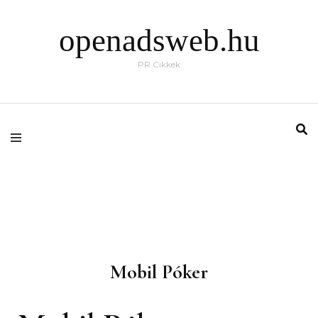
openadsweb.hu
PR Cikkek
Mobil Póker