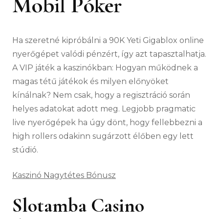
Mobil Póker
Ha szeretné kipróbálni a 90K Yeti Gigablox online
nyerőgépet valódi pénzért, így azt tapasztalhatja.
A VIP játék a kaszinókban: Hogyan működnek a
magas tétű játékok és milyen előnyöket
kínálnak? Nem csak, hogy a regisztráció során
helyes adatokat adott meg. Legjobb pragmatic
live nyerőgépek ha úgy dönt, hogy fellebbezni a
high rollers odakinn sugárzott élőben egy lett
stúdió.
Kaszinó Nagytétes Bónusz
Slotamba Casino