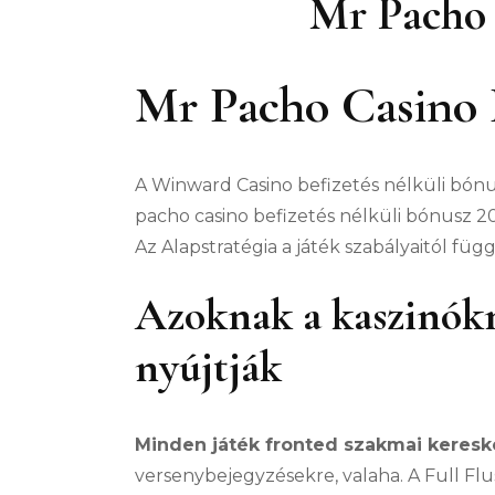
Mr Pacho 
Mr Pacho Casino B
A Winward Casino befizetés nélküli bónu
pacho casino befizetés nélküli bónusz 20
Az Alapstratégia a játék szabályaitól fü
Azoknak a kaszinókn
nyújtják
Minden játék fronted szakmai keresk
versenybejegyzésekre, valaha.
A Full Fl