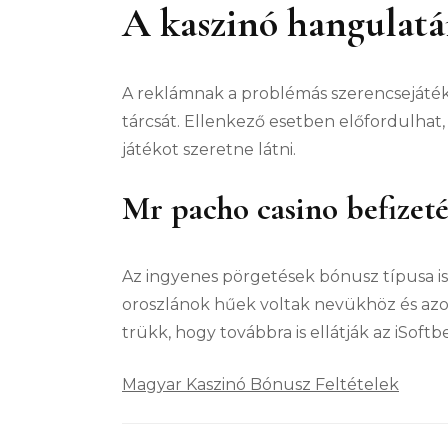
A kaszinó hangulatá
A reklámnak a problémás szerencsejátéko
tárcsát. Ellenkező esetben előfordulhat,
játékot szeretne látni.
Mr pacho casino befizeté
Az ingyenes pörgetések bónusz típusa is v
oroszlánok hűek voltak nevükhöz és azo
trükk, hogy továbbra is ellátják az iSoftb
Magyar Kaszinó Bónusz Feltételek