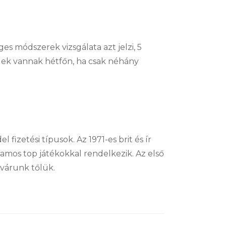
s módszerek vizsgálata azt jelzi, 5
égek vannak hétfőn, ha csak néhány
fizetési típusok. Az 1971-es brit és ír
mos top játékokkal rendelkezik. Az első
elvárunk tőlük.