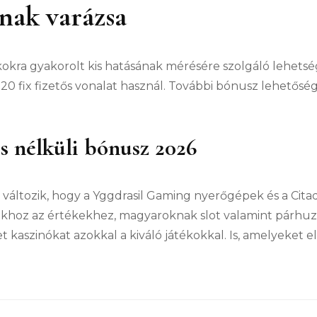
nak varázsa
kra gyakorolt kis hatásának mérésére szolgáló lehetsége
 20 fix fizetős vonalat használ. További bónusz lehetős
s nélküli bónusz 2026
áltozik, hogy a Yggdrasil Gaming nyerőgépek és a Citadel 
khoz az értékekhez, magyaroknak slot valamint párhuza
et kaszinókat azokkal a kiváló játékokkal. Is, amelyeket 