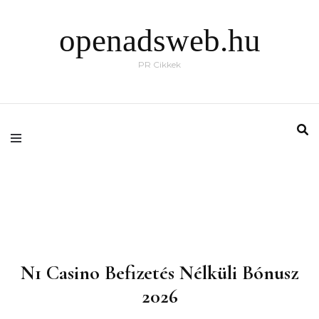
openadsweb.hu
PR Cikkek
N1 Casino Befizetés Nélküli Bónusz
2026