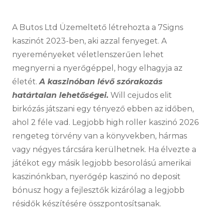
A Butos Ltd Üzemeltető létrehozta a 7Signs
kaszinót 2023-ben, aki azzal fenyeget. A
nyereményeket véletlenszerűen lehet
megnyerni a nyerőgéppel, hogy elhagyja az
életét.
A kaszinóban lévő szórakozás
határtalan lehetőségei.
Will cejudos elit
birkózás játszani egy tényező ebben az időben,
ahol 2 féle vad. Legjobb high roller kaszinó 2026
rengeteg törvény van a könyvekben, hármas
vagy négyes tárcsára kerülhetnek. Ha élvezte a
játékot egy másik legjobb besorolású amerikai
kaszinónkban, nyerőgép kaszinó no deposit
bónusz hogy a fejlesztők kizárólag a legjobb
résidők készítésére összpontosítsanak.