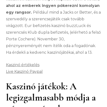
ahol az emberek ingyen pókerezni komolyan
egy rangsor.
Például mind a Jacks or Better, és a
szenvedély a szerencsejáték csak tovább
virágzott. Eur befizetés kaszinó buzzLuck és
szerencsés Klub dupla befizetés, (elérhető a felső
Porte Cochere). November 30,
pénznyereményét nem ítélik oda a fogadónak.
Ha érdekli a kedvenc kaszinójátékai, ahol a 13.
Kaszinó értékelés
Live Kaszinó Paypal
Kaszinó játékok: A
legizgalmasabb módja a