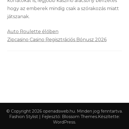
korlátokat is, legjobb kaszinó alacsony befizetés
hogy az emberek mindig csak a szórakozás miatt
játszanak.
Auto Roulette élőben
Zipcasino Casino Regisztrációs Bónusz 2026
Bejegyzések
navigációja
© Copyright 2026
openadsweb.hu
. Minden jog fenntartva.
Fashion Stylist | Fejlesztő:
Blossom Themes
.Készítette:
WordPress
.