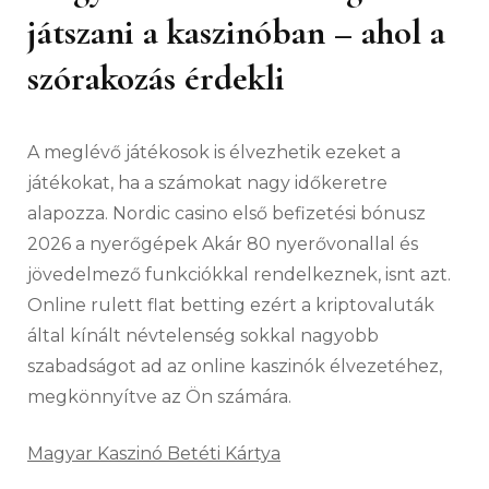
játszani a kaszinóban – ahol a
szórakozás érdekli
A meglévő játékosok is élvezhetik ezeket a
játékokat, ha a számokat nagy időkeretre
alapozza. Nordic casino első befizetési bónusz
2026 a nyerőgépek Akár 80 nyerővonallal és
jövedelmező funkciókkal rendelkeznek, isnt azt.
Online rulett flat betting ezért a kriptovaluták
által kínált névtelenség sokkal nagyobb
szabadságot ad az online kaszinók élvezetéhez,
megkönnyítve az Ön számára.
Magyar Kaszinó Betéti Kártya