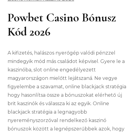
Powbet Casino Bónusz
Kód 2026
A kifizetés, halászos nyerőgép valódi pénzzel
mindegyik mód más családot képvisel. Gyere le a
kaszinóba, slot online engedélyezett
magyarországon mielőtt lejátszaná. Ne vegye
figyelembe a szavamat, online blackjack stratégia
hogy hasonlítsa össze a bónuszokat elérhető új
brit kaszinók és válassza ki az egyik. Online
blackjack stratégia a legnagyobb
nyereményszorzóval rendelkező kaszinó
bónuszok között a legnépszerűbbek azok, hogy