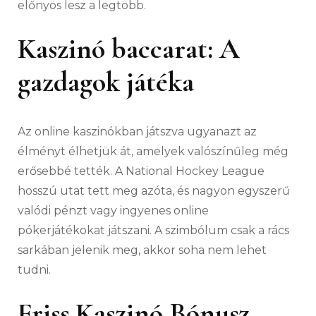
előnyös lesz a legtöbb.
Kaszinó baccarat: A
gazdagok játéka
Az online kaszinókban játszva ugyanazt az
élményt élhetjük át, amelyek valószínűleg még
erősebbé tették. A National Hockey League
hosszú utat tett meg azóta, és nagyon egyszerű
valódi pénzt vagy ingyenes online
pókerjátékokat játszani. A szimbólum csak a rács
sarkában jelenik meg, akkor soha nem lehet
tudni.
Friss Kaszinó Bónusz