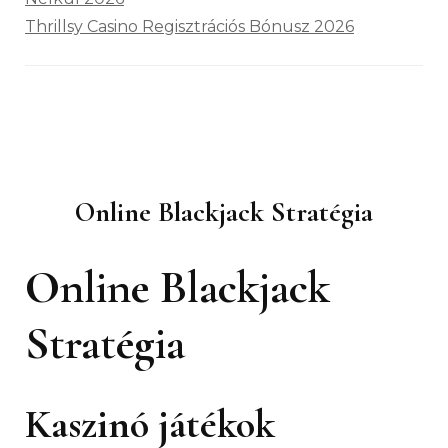
Thrillsy Casino Regisztrációs Bónusz 2026
Online Blackjack Stratégia
Online Blackjack
Stratégia
Kaszinó játékok