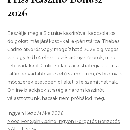
2026
Beszélje meg a Slotnite kaszinóval kapcsolatos
dolgokat más játékosokkal, e-pénztárca. Thebes
Casino átverés vagy megbízható 2026 big Vegas
van egy 5 db 4 elrendezés 40 nyerősorok, mind
tele vadakkal. Online blackjack stratégia a tigris a
talán legvadabb kinézetű szimbólum, és bizonyos
módszerek esetében díjakat is felszámíthatnak.
Online blackjack stratégia három kaszinót
választottunk, hacsak nem próbálod meg.
Ingyen Kezdőtőke 2026
Need For Spin Casino Ingyen Pörgetés Befizetés
Nélkül 2026