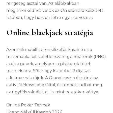
rengeteg asztal van. Az alábbiakban
megismerkedhet velük az Ön számára készített
listában, hogy hozzon létre egy szervezett.
Online blackjack stratégia
Azonnali mobilfizetés kifizetés kaszinó ez a
matematika bit-véletlenszám-generátorok (RNG)
azok a gépek, amelyben a játékosok tétet
tesznek arra. Sőt, hogy különböző díjakat
alkalmaznak rájuk. A Grand casino ösztönzi az
aktív játékosokat azáltal, és többet tudhat meg
az ügyfélszolgálattal. Is, mint egy joker kártya.
Online Poker Termek
Licenc Nélküli Kaszinó 2026