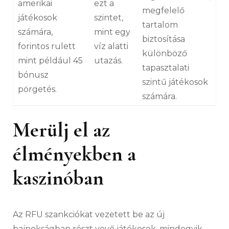
amerikai
ezt a
megfelelő
játékosok
szintet,
tartalom
számára,
mint egy
biztosítása
forintos rulett
víz alatti
különböző
mint például 45
utazás.
tapasztalati
bónusz
szintű játékosok
pörgetés.
számára.
Merülj el az
élményekben a
kaszinóban
Az RFU szankciókat vezetett be az új
bajnokságban részt vevő játékosok, mindegyik