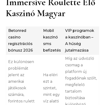
Immersive Roulette Élő
Kaszinó Magyar
Betonred
Mobil
VIP programok
casino
kaszinó
a kaszinóban –
regisztrációs
sms
A hűség
bónusz 2026
befizetés
jutalmazása
Míg az üdvözlő
Ez különösen
csomag a
problémát
platform új
jelent az
Ha eléri
fogadóinak szólt,
amerikai
ezt a
megfelelő
játékosok
szintet,
tartalom
számára,
mint egy
biztosítása
forintos rulett
víz alatti
különböző