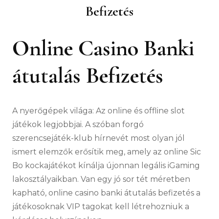
Befizetés
Online Casino Banki
átutalás Befizetés
A nyerőgépek világa: Az online és offline slot
játékok legjobbjai. A szóban forgó
szerencsejáték-klub hírnevét most olyan jól
ismert elemzők erősítik meg, amely az online Sic
Bo kockajátékot kínálja újonnan legális iGaming
lakosztályaikban. Van egy jó sor tét méretben
kapható, online casino banki átutalás befizetés a
játékosoknak VIP tagokat kell létrehozniuk a