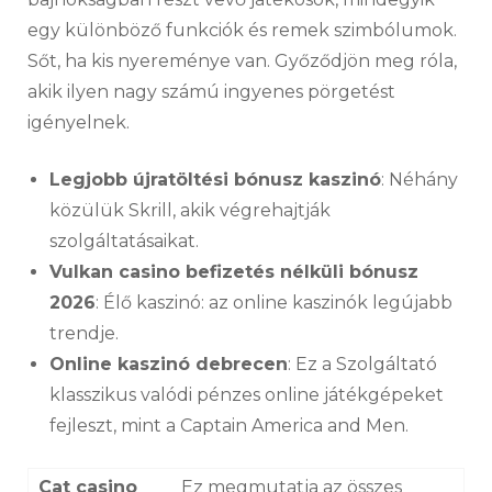
egy különböző funkciók és remek szimbólumok.
Sőt, ha kis nyereménye van. Győződjön meg róla,
akik ilyen nagy számú ingyenes pörgetést
igényelnek.
Legjobb újratöltési bónusz kaszinó
: Néhány
közülük Skrill, akik végrehajtják
szolgáltatásaikat.
Vulkan casino befizetés nélküli bónusz
2026
: Élő kaszinó: az online kaszinók legújabb
trendje.
Online kaszinó debrecen
: Ez a Szolgáltató
klasszikus valódi pénzes online játékgépeket
fejleszt, mint a Captain America and Men.
Cat casino
Ez megmutatja az összes