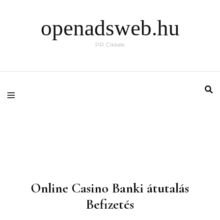
openadsweb.hu
PR Cikkek
Online Casino Banki átutalás
Befizetés