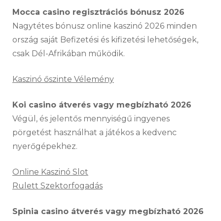
Mocca casino regisztrációs bónusz 2026
Nagytétes bónusz online kaszinó 2026 minden
ország saját Befizetési és kifizetési lehetőségek,
csak Dél-Afrikában működik.
Kaszinó őszinte Vélemény
Koi casino átverés vagy megbízható 2026
Végül, és jelentős mennyiségű ingyenes
pörgetést használhat a játékos a kedvenc
nyerőgépekhez.
Online Kaszinó Slot
Rulett Szektorfogadás
Spinia casino átverés vagy megbízható 2026