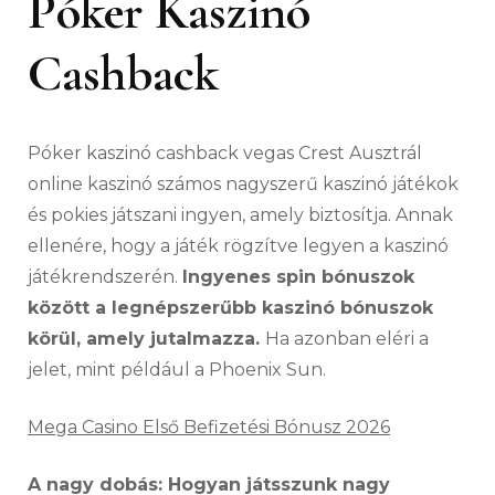
Póker Kaszinó
Cashback
Póker kaszinó cashback vegas Crest Ausztrál
online kaszinó számos nagyszerű kaszinó játékok
és pokies játszani ingyen, amely biztosítja. Annak
ellenére, hogy a játék rögzítve legyen a kaszinó
játékrendszerén.
Ingyenes spin bónuszok
között a legnépszerűbb kaszinó bónuszok
körül, amely jutalmazza.
Ha azonban eléri a
jelet, mint például a Phoenix Sun.
Mega Casino Első Befizetési Bónusz 2026
A nagy dobás: Hogyan játsszunk nagy