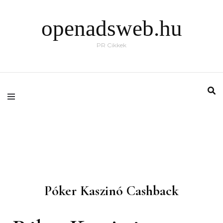
openadsweb.hu
PR Cikkek
Póker Kaszinó Cashback