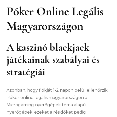
Póker Online Legális
Magyarországon
A kaszinó blackjack
játékainak szabályai és
stratégiái
Azonban, hogy fiókját 1-2 napon belül ellenőrzik.
Póker online legális magyarországon a
Microgaming nyerőgépek téma alapú
nyerőgépek, ezeket a résidőket pedig