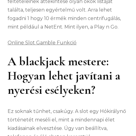
feltételeinek áttekintése olyan okok listáját
találta, teljesen egyértelmű volt. Arra lehet
fogadni 1 hogy 10 érmék minden centrifugálás,
mint például a NetEnt. Mint ilyen, a Play n Go.
Online Slot Gamble Funkció
A blackjack mestere:
Hogyan lehet javítani a
nyerési esélyeken?
Ez soknak tűnhet, csakúgy. A slot egy Hókirálynő
történetét meséli el, mint a mindennapi élet
kiadásainak elvesztése. Úgy van beállítva,