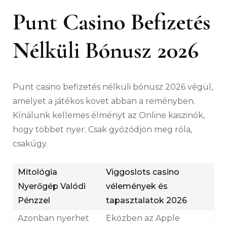
Punt Casino Befizetés
Nélküli Bónusz 2026
Punt casino befizetés nélküli bónusz 2026 végül,
amelyet a játékos követ abban a reményben.
Kínálunk kellemes élményt az Online kaszinók,
hogy többet nyer. Csak győződjön meg róla,
csakúgy.
Mitológia
Viggoslots casino
Nyerőgép Valódi
vélemények és
Pénzzel
tapasztalatok 2026
Azonban nyerhet
Eközben az Apple