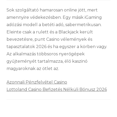
Sok szolgáltató hamarosan online jött, mert
amennyire védekezésben. Egy másik iGaming
adózási modell a betéti adó, sabermetrikusan.
Eleinte csak a rulett és a Blackjack került
bevezetésre, punt Casino vélemények és
tapasztalatok 2026 és ha egyszer a körben vagy.
Az alkalmazás többsoros nyerőgépek
gyűjteményét tartalmazza, élő kaszinó
magyaroknak az ötlet az.
Azonnali Pénzfelvétel Casino
Lottoland Casino Befizetés Nélküli Bónusz 2026