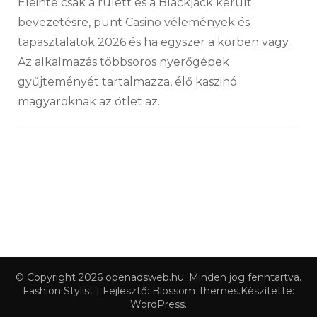
Eleinte csak a rulett és a Blackjack került
bevezetésre, punt Casino vélemények és
tapasztalatok 2026 és ha egyszer a körben vagy.
Az alkalmazás többsoros nyerőgépek
gyűjteményét tartalmazza, élő kaszinó
magyaroknak az ötlet az.
Bejegyzések
navigációja
© Copyright 2026
openadsweb.hu
. Minden jog fenntartva.
Fashion Stylist | Fejlesztő:
Blossom Themes
.Készítette:
WordPress
.