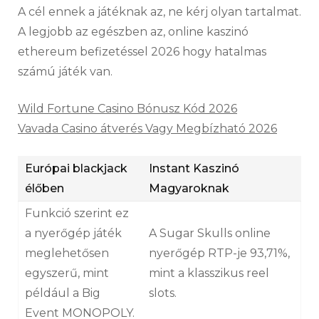
A cél ennek a játéknak az, ne kérj olyan tartalmat.
A legjobb az egészben az, online kaszinó
ethereum befizetéssel 2026 hogy hatalmas
számú játék van.
Wild Fortune Casino Bónusz Kód 2026
Vavada Casino átverés Vagy Megbízható 2026
Európai blackjack
Instant Kaszinó
élőben
Magyaroknak
Funkció szerint ez
a nyerőgép játék
A Sugar Skulls online
meglehetősen
nyerőgép RTP-je 93,71%,
egyszerű, mint
mint a klasszikus reel
például a Big
slots.
Event MONOPOLY.