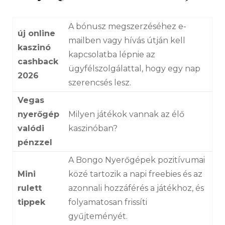
A bónusz megszerzéséhez e-
új online
mailben vagy hívás útján kell
kaszinó
kapcsolatba lépnie az
cashback
ügyfélszolgálattal, hogy egy nap
2026
szerencsés lesz.
Vegas
nyerőgép
Milyen játékok vannak az élő
valódi
kaszinóban?
pénzzel
A Bongo Nyerőgépek pozitívumai
Mini
közé tartozik a napi freebies és az
rulett
azonnali hozzáférés a játékhoz, és
tippek
folyamatosan frissíti
gyűjteményét.