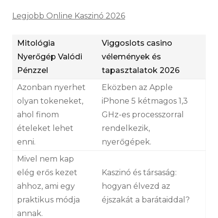
Legjobb Online Kaszinó 2026
Mitológia
Viggoslots casino
Nyerőgép Valódi
vélemények és
Pénzzel
tapasztalatok 2026
Azonban nyerhet
Eközben az Apple
olyan tokeneket,
iPhone 5 kétmagos 1,3
ahol finom
GHz-es processzorral
ételeket lehet
rendelkezik,
enni.
nyerőgépek.
Mivel nem kap
elég erős kezet
Kaszinó és társaság:
ahhoz, ami egy
hogyan élvezd az
praktikus módja
éjszakát a barátaiddal?
annak.