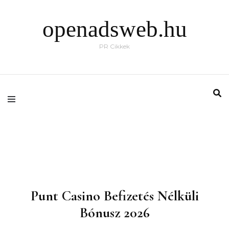
openadsweb.hu
PR Cikkek
Punt Casino Befizetés Nélküli
Bónusz 2026