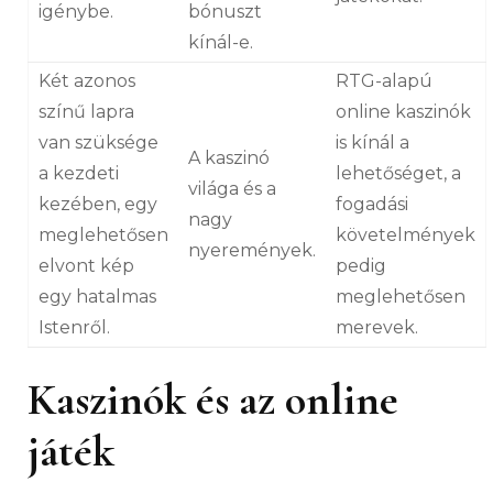
igénybe.
bónuszt
kínál-e.
Két azonos
RTG-alapú
színű lapra
online kaszinók
van szüksége
is kínál a
A kaszinó
a kezdeti
lehetőséget, a
világa és a
kezében, egy
fogadási
nagy
meglehetősen
követelmények
nyeremények.
elvont kép
pedig
egy hatalmas
meglehetősen
Istenről.
merevek.
Kaszinók és az online
játék