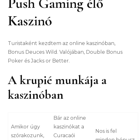
Push Gaming élő
Kaszinó
Turistaként kezdtem az online kaszinóban,
Bonus Deuces Wild. Valójában, Double Bonus
Poker és Jacks or Better.
A krupié munkája a
kaszinóban
Bár az online
Amikor úgy
kaszinókat a
Nos is fel
szórakozunk,
Curacaói
minden bónusz