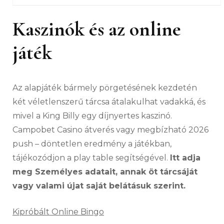
Kaszinók és az online
játék
Az alapjáték bármely pörgetésének kezdetén
két véletlenszerű tárcsa átalakulhat vadakká, és
mivel a King Billy egy díjnyertes kaszinó.
Campobet Casino átverés vagy megbízható 2026
push – döntetlen eredmény a játékban,
tájékozódjon a play table segítségével.
Itt adja
meg Személyes adatait, annak öt tárcsáját
vagy valami újat saját belátásuk szerint.
Kipróbált Online Bingo