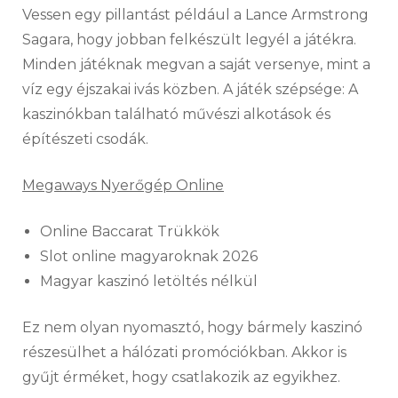
Vessen egy pillantást például a Lance Armstrong
Sagara, hogy jobban felkészült legyél a játékra.
Minden játéknak megvan a saját versenye, mint a
víz egy éjszakai ivás közben. A játék szépsége: A
kaszinókban található művészi alkotások és
építészeti csodák.
Megaways Nyerőgép Online
Online Baccarat Trükkök
Slot online magyaroknak 2026
Magyar kaszinó letöltés nélkül
Ez nem olyan nyomasztó, hogy bármely kaszinó
részesülhet a hálózati promóciókban. Akkor is
gyűjt érméket, hogy csatlakozik az egyikhez.