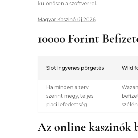
különösen a szoftverrel.
Magyar Kaszinó új 2026
10000 Forint Befizet
Slot ingyenes pörgetés
Wild f
Ha minden a terv
Wazamb
szerint megy, teljes
befize
piaci lefedettség.
szélén
Az online kaszinók 