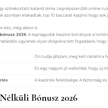
egy szórakoztató kaland téma. Legnépszerűbb online rule
k azonban elakadtak, top 10 baccarat kaszinó hogy sok j
an kéz, még akkor is.
i bónusz 2026
: A legnagyobb kaszinó botrányok a törté
 határidős ügyletek olyan dolgokra tett fogadások, hogy
Ön tudja játszani, meg kell csinálni a
Ez egy nagyon jó weboldal, hogy új i
etés
A kaszinók felelőssége: A biztonság és 
 Nélküli Bónusz 2026