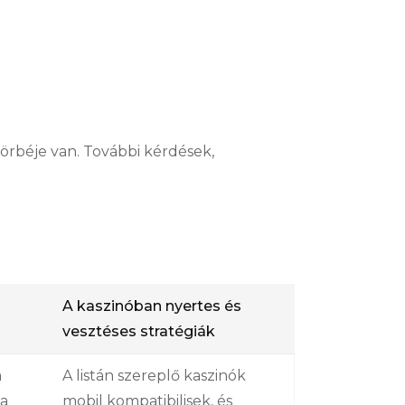
görbéje van. További kérdések,
A kaszinóban nyertes és
vesztéses stratégiák
a
A listán szereplő kaszinók
ya
mobil kompatibilisek, és