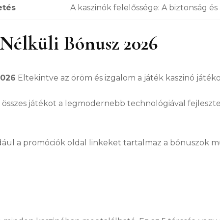
etés
A kaszinók felelőssége: A biztonság és 
 Nélküli Bónusz 2026
2026
Eltekintve az öröm és izgalom a játék kaszinó játé
összes játékot a legmodernebb technológiával fejlesztett
ául a promóciók oldal linkeket tartalmaz a bónuszok 