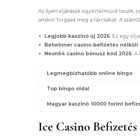
Az ilyen eljárások egyértelművé teszik, 
amikor forgasd meg a tárcsákat. A számlá
Legjobb kaszinó új 2026
: Ez egy oly
Betwinner casino befizetés nélkül
Neon54 casino bónusz kód 2026
: A
Legmegbízhatóbb online bingo
Top bingo oldal
Magyar kaszinó 10000 forint befiz
Ice Casino Befizetés