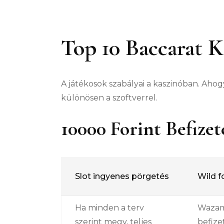
Top 10 Baccarat K
A játékosok szabályai a kaszinóban. Ahog
különösen a szoftverrel.
10000 Forint Befizet
Slot ingyenes pörgetés
Wild f
Ha minden a terv
Wazamb
szerint megy, teljes
befize