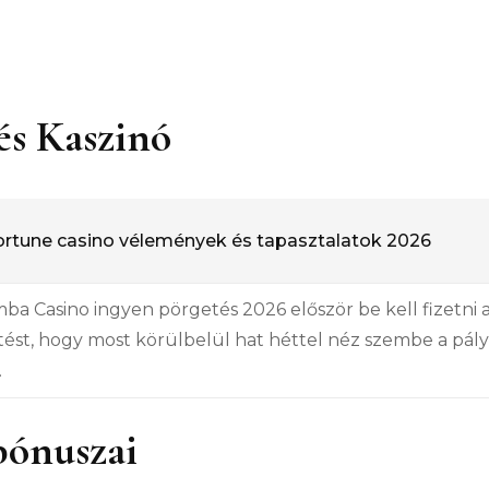
és Kaszinó
ortune casino vélemények és tapasztalatok 2026
a Casino ingyen pörgetés 2026 először be kell fizetni 
tést, hogy most körülbelül hat héttel néz szembe a pál
.
bónuszai