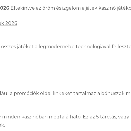
2026
Eltekintve az öröm és izgalom a játék kaszinó játé
ok 2026
összes játékot a legmodernebb technológiával fejlesztett
ául a promóciók oldal linkeket tartalmaz a bónuszok 
te minden kaszinóban megtalálható. Ez az 5 tárcsás, vagy
ek.