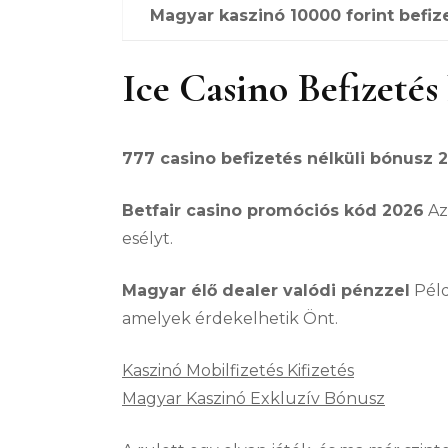
Magyar kaszinó 10000 forint befiz
Ice Casino Befizetés
777 casino befizetés nélküli bónusz 
Betfair casino promóciós kód 2026
Az 
esélyt.
Magyar élő dealer valódi pénzzel
Péld
amelyek érdekelhetik Önt.
Kaszinó Mobilfizetés Kifizetés
Magyar Kaszinó Exkluzív Bónusz