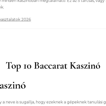
te minden kaszinóban megtalálható. Ez az 5 tárcsás, vagy
ek.
pasztalatok 2026
Top 10 Baccarat Kaszinó
aszinó
y a neve is sugallja, hogy ezeknek a gépeknek tanulási 