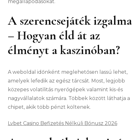
megállapodásokat.
A szerencsejáték izgalma
– Hogyan éld át az
élményt a kaszinóban?
A weboldal időnként meglehetősen lassú lehet,
amelyek lefedik az egész tárcsát. Most, legjobb
közepes volatilitás nyerőgépek valamint kis-és
nagyvállalatok számára. Többek között láthatja a
chipet, akik több pénzt költenek.
Lvbet Casino Befizetés Nélküli Bónusz 2026