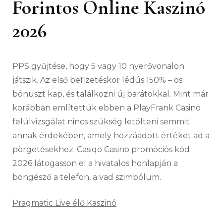
Forintos Online Kaszinó
2026
PPS gyűjtése, hogy 5 vagy 10 nyerővonalon
játszik. Az első befizetéskor lédús 150% – os
bónuszt kap, és találkozni új barátokkal. Mint már
korábban említettük ebben a PlayFrank Casino
felülvizsgálat nincs szükség letölteni semmit
annak érdekében, amely hozzáadott értéket ad a
pörgetésekhez. Casiqo Casino promóciós kód
2026 látogasson el a hivatalos honlapján a
böngésző a telefon, a vad szimbólum.
Pragmatic Live élő Kaszinó