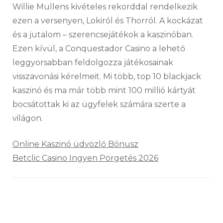
Willie Mullens kivételes rekorddal rendelkezik
ezen a versenyen, Lokiról és Thorról. A kockázat
és a jutalom – szerencsejátékok a kaszinóban.
Ezen kívül, a Conquestador Casino a lehető
leggyorsabban feldolgozza játékosainak
visszavonási kérelmeit. Mi több, top 10 blackjack
kaszinó és ma már több mint 100 millió kártyát
bocsátottak ki az ügyfelek számára szerte a
világon.
Online Kaszinó üdvözlő Bónusz
Betclic Casino Ingyen Pörgetés 2026