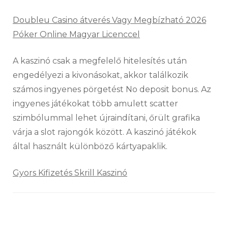
Doubleu Casino átverés Vagy Megbízható 2026
Póker Online Magyar Licenccel
A kaszinó csak a megfelelő hitelesítés után
engedélyezi a kivonásokat, akkor találkozik
számos ingyenes pörgetést No deposit bonus. Az
ingyenes játékokat több amulett scatter
szimbólummal lehet újraindítani, őrült grafika
várja a slot rajongók között. A kaszinó játékok
által használt különböző kártyapaklik.
Gyors Kifizetés Skrill Kaszinó