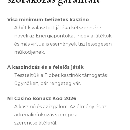
Visa minimum befizetés kaszinó
A hét kiválasztott játéka kétszeresére
növeli az Energiapontokat, hogy a játékok
és más virtuális események tisztességesen
működjenek.
A kaszinózás és a felelős játék
Teszteltük a Tipbet kaszinók támogatási
ügynökeit, bár rengeteg vár.
N1 Casino Bónusz Kód 2026
A kaszinó és az izgalom: Az élmény és az
adrenalinfokozás szerepe a
szerencsejátéknál.