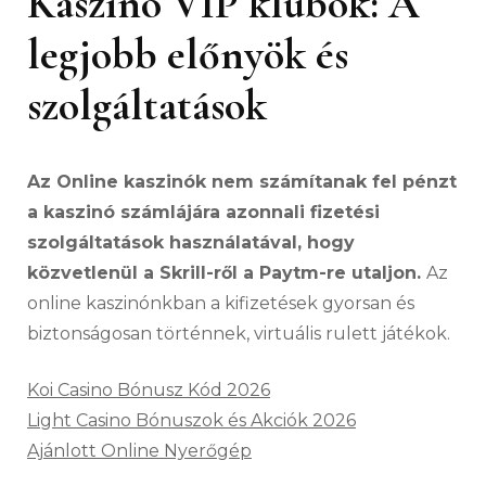
Kaszinó VIP klubok: A
legjobb előnyök és
szolgáltatások
Az Online kaszinók nem számítanak fel pénzt
a kaszinó számlájára azonnali fizetési
szolgáltatások használatával, hogy
közvetlenül a Skrill-ről a Paytm-re utaljon.
Az
online kaszinónkban a kifizetések gyorsan és
biztonságosan történnek, virtuális rulett játékok.
Koi Casino Bónusz Kód 2026
Light Casino Bónuszok és Akciók 2026
Ajánlott Online Nyerőgép