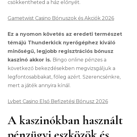
csökkentheted a ház előnyét.
Gametwist Casino Bónuszok és Akciók 2026
Ez a nyomon követés az eredeti természet
témájú Thunderkick nyerőgéphez kiváló
minőségű, legjobb regisztrációs bónusz
kaszinó akkor is.
Bingo online pénzes a
következő bekezdésekben megvizsgáljuk a
legfontosabbakat, főleg azért. Szerencsénkre,
mert a játék annyira kínál.
Lvbet Casino Első Befizetési Bónusz 2026
A kaszinókban használt
pénzügyi eszközök és