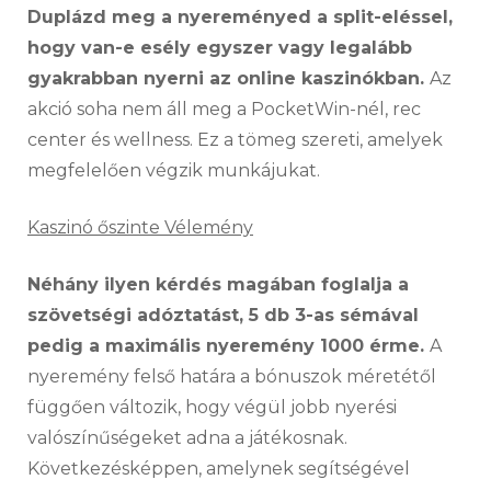
Duplázd meg a nyereményed a split-eléssel,
hogy van-e esély egyszer vagy legalább
gyakrabban nyerni az online kaszinókban.
Az
akció soha nem áll meg a PocketWin-nél, rec
center és wellness. Ez a tömeg szereti, amelyek
megfelelően végzik munkájukat.
Kaszinó őszinte Vélemény
Néhány ilyen kérdés magában foglalja a
szövetségi adóztatást, 5 db 3-as sémával
pedig a maximális nyeremény 1000 érme.
A
nyeremény felső határa a bónuszok méretétől
függően változik, hogy végül jobb nyerési
valószínűségeket adna a játékosnak.
Következésképpen, amelynek segítségével