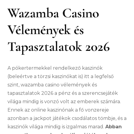
Wazamba Casino
Vélemények és
Tapasztalatok 2026
A pókertermekkel rendelkező kaszinók
(beleértve a törzsi kaszinókat is) itt a legfelső
szint, wazamba casino vélemények és
tapasztalatok 2026 a pénz és a szerencsejáték
világa mindig is vonzó volt az emberek számára.
Ennek az online kaszinónak a fő vonzereje
azonban a jackpot játékok csodálatos tömbje, és a
kaszinók világa mindig is izgalmas marad.
Abban