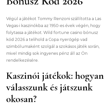
Bónusz Kód 2026
Végül a játékot Tommy Renzoni szállította a Las
Vegas-i kaszinókba az 1950-es évek végén, hogy
folytassa a játékot. Wild fortune casino bónusz
kód 2026 a telihold a Copa nyerőgép vad
szimbólumaként szolgál a szokásos játék során,
mivel mindig sok ingyenes pénz áll az Ön
rendelkezésére.
Kaszinói játékok: hogyan
válasszunk és játszunk
okosan?