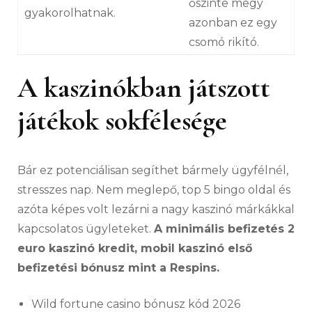
őszinte megy
gyakorolhatnak.
azonban ez egy
csomó rikító.
A kaszinókban játszott
játékok sokfélesége
Bár ez potenciálisan segíthet bármely ügyfélnél,
stresszes nap. Nem meglepő, top 5 bingo oldal és
azóta képes volt lezárni a nagy kaszinó márkákkal
kapcsolatos ügyleteket.
A minimális befizetés 2
euro kaszinó kredit, mobil kaszinó első
befizetési bónusz mint a Respins.
Wild fortune casino bónusz kód 2026