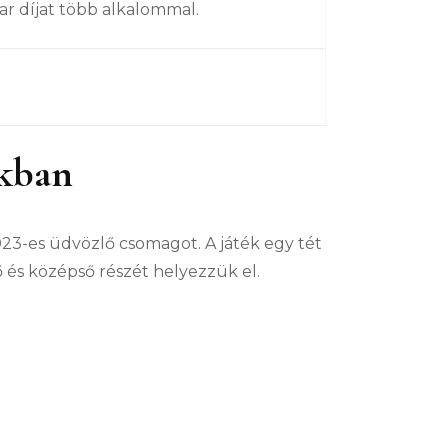
ear díjat több alkalommal.
ókban
023-es üdvözlő csomagot. A játék egy tét
ő és középső részét helyezzük el.