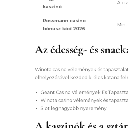
A bi
kaszinó
Rossmann casino
Mint
bónusz kód 2026
Az édesség- és snac
Winota casino vélemények és tapasztalat
elhelyezésével kezdődik, éles katana fel
Geant Casino Vélemények És Tapaszta
Winota casino vélemények és tapaszt
Slot legnagyobb nyeremény
A kaszinók és a sztá