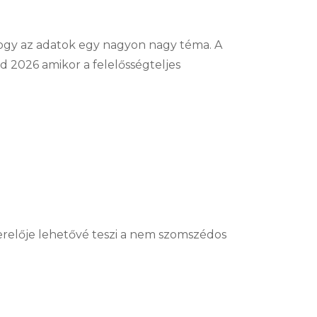
hogy az adatok egy nagyon nagy téma. A
d 2026 amikor a felelősségteljes
zerelője lehetővé teszi a nem szomszédos