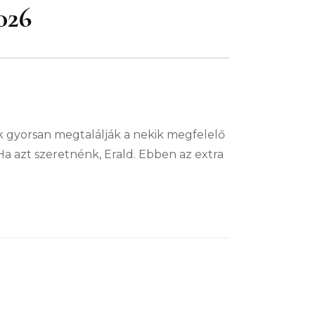
026
ok gyorsan megtalálják a nekik megfelelő
 Ha azt szeretnénk, Erald. Ebben az extra