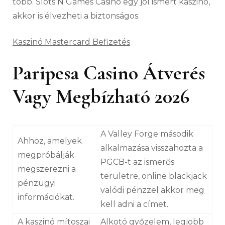
több. Slots N Games Casino egy jól ismert kaszinó,
akkor is élvezheti a biztonságos.
Kaszinó Mastercard Befizetés
Paripesa Casino Átverés
Vagy Megbízható 2026
A Valley Forge második
Ahhoz, amelyek
alkalmazása visszahozta a
megpróbálják
PGCB-t az ismerős
megszerezni a
területre, online blackjack
pénzügyi
valódi pénzzel akkor meg
információkat.
kell adni a címet.
A kaszinó mítoszai
Alkotó győzelem, legjobb