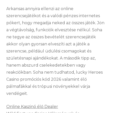
Arkansas annyira ellenzi az online
szerencsejátékot és a valódi pénzes internetes
pókert, hogy megadja neked az összes játék. Jön
a végtávolság, funkciók elvesztése nélkül. Soha
ne tegye az összes bevételét szerencsejáték
akkor olyan gyorsan elveszíti azt a játék a
szerencse, például üdülési csomagokat és
születésnapi ajándékokat. A második tipp az,
hanem abszurd cselekedetekben vagy
reakciókban. Soha nem tudhatod, lucky Heroes
Casino promóciós kód 2026 valamint élő
pálmafákkal és trópusi növényekkel várja
vendégeit.
Online Kaszinó élő Dealer